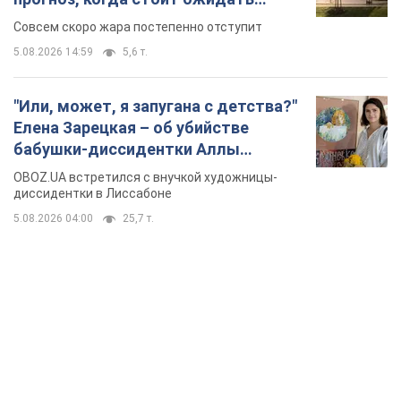
изменения погоды
Совсем скоро жара постепенно отступит
5.08.2026 14:59
5,6 т.
"Или, может, я запугана с детства?"
Елена Зарецкая – об убийстве
бабушки-диссидентки Аллы
Горской, критике сына Стуса и
OBOZ.UA встретился с внучкой художницы-
бегстве в Португалию с пятью
диссидентки в Лиссабоне
детьми
5.08.2026 04:00
25,7 т.