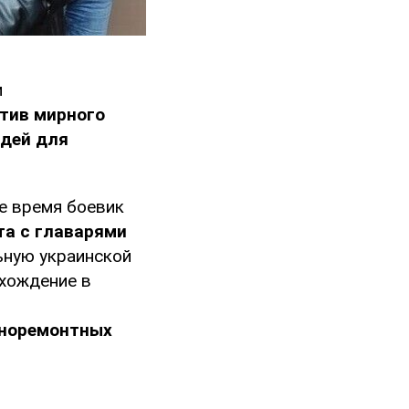
и
тив мирного
дей для
е время боевик
та с главарями
ьную украинской
ахождение в
"
оноремонтных