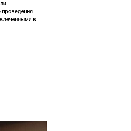
или
 проведения
овлеченными в