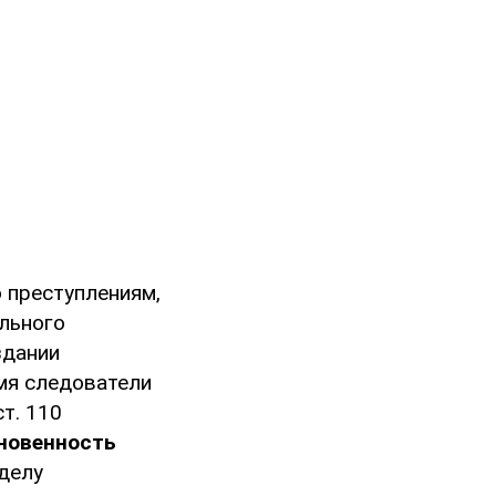
 преступлениям,
льного
здании
емя следователи
т. 110
сновенность
 делу