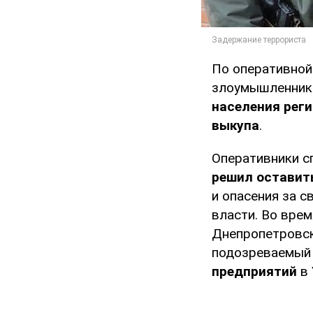
По оперативной
злоумышленни
населения реги
выкупа
.
Оперативники с
решил оставить
и опасения за 
власти. Во вре
Днепропетровск
подозреваемы
предприятий
в 