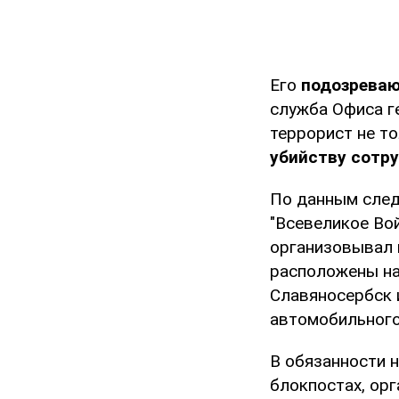
Его
подозреваю
служба Офиса г
террорист не т
убийству сотру
По данным след
"Всевеликое Во
организовывал и
расположены на
Славяносербск 
автомобильного
В обязанности 
блокпостах, орг