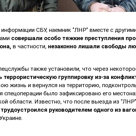
 информации СБУ, наемник "ЛНР" вместе с другим
ками
совершали особо тяжкие преступления про
она,
в частности,
незаконно лишали свободы лю
пецслужбы также установили, что через некоторо
 террористическую группировку из-за конфлик
свою жизнь и вернулся на территорию, подконтрол
мя спецоперации было зафиксировано его местон
ой области. Известно, что после выезда из "ЛНР
й
трудоустроился руководителем одного из ваг
Украине.