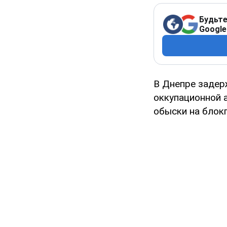
Будьте
Google
В Днепре задер
оккупационной 
обыски на блок