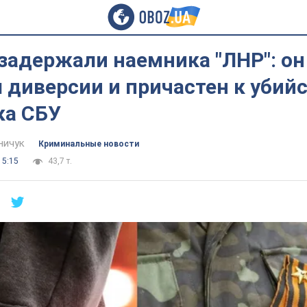
задержали наемника "ЛНР": он
 диверсии и причастен к убий
ка СБУ
ничук
Криминальные новости
15:15
43,7 т.