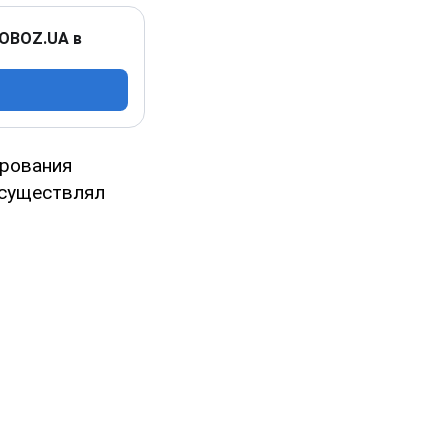
 OBOZ.UA в
ирования
осуществлял