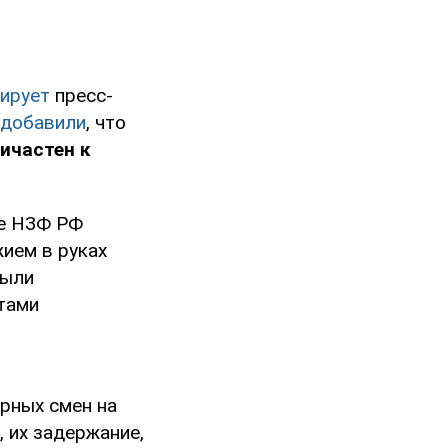
ирует
пресс-
добавили
, что
ичастен к
ве НЗФ РФ
жием в руках
были
тами
рных смен на
, их задержание,