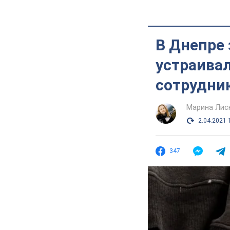
В Днепре 
устраивал
сотрудни
Марина Лис
2.04.2021 
347