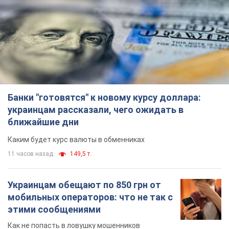
11 часов назад
149,5 т.
Украинцам обещают по 850 грн от
мобильных операторов: что не так с
этими сообщениями
Как не попасть в ловушку мошенников
6.08.2026 21:02
14,1 т.
Самый дорогой футболист
"Динамо" забил "Карабаху" уже на
10-й минуте матча. Видео
Поединок проходит в Польше
6.08.2026 20:48
6,1 т.