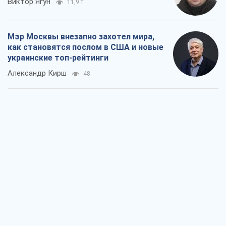
О запланированной вырубке более 600
деревьев и теплотрассе: что
происходит на Теремках в Киеве
Владислав Самойленко
1,3 т.
Как атаки Сил обороны Украины
сократили экспорт российских
нефтепродуктов
Андрей Клименко
3,2 т.