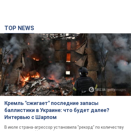
Кремль "сжигает" последние запасы
баллистики в Украине: что будет далее?
Интервью с Шарпом
В июле страна-агрессор установила "рекорд" по количеству
запущенных по Украине баллистических ракет
3 часа назад
32,4 т.
В Екатеринбурге атакован склад Wildberries:
есть попадания, поднялся дым. Фото и видео
Россиянам не помогла даже работа ПВО
2 часа назад
7,4 т.
С 1 сентября украинским учителям повысят
зарплаты: Корецкий раскрыл подробности