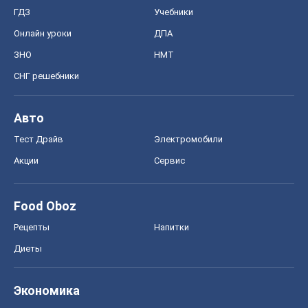
Food Oboz
Рецепты
Напитки
Диеты
Экономика
Рынки и компании
Mакроэкономика
MedOboz
Новости медицины
MAMACLUB
Шоу
Афиша
Сплетни
Красота
Мода
Женский Журнал