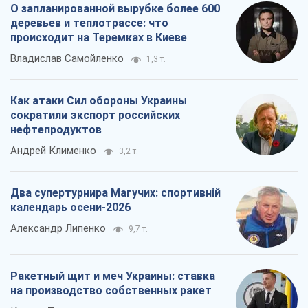
Два супертурнира Магучих: спортивній
календарь осени-2026
Александр Липенко
9,7 т.
Ракетный щит и меч Украины: ставка
на производство собственных ракет
Кирилл Татаринов
3,9 т.
Все мнения
О компании
Команда
Правовая информация
Политика
конфиденциальности