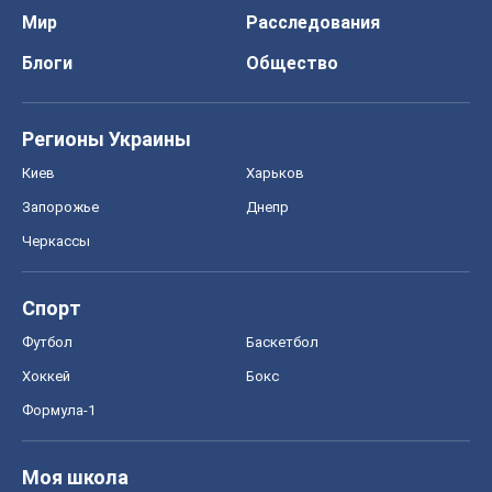
Спорт
Футбол
Баскетбол
Хоккей
Бокс
Формула-1
Моя школа
ГДЗ
Учебники
Онлайн уроки
ДПА
ЗНО
НМТ
СНГ решебники
Авто
Тест Драйв
Электромобили
Акции
Сервис