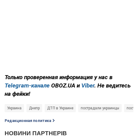
Только проверенная информация у нас в
Telegram-канале
OBOZ.UA и
Viber
. Не ведитесь
на фейки!
Украина
Днепр
ДТП в Украине
пострадали украинцы
постр
Редакционная политика