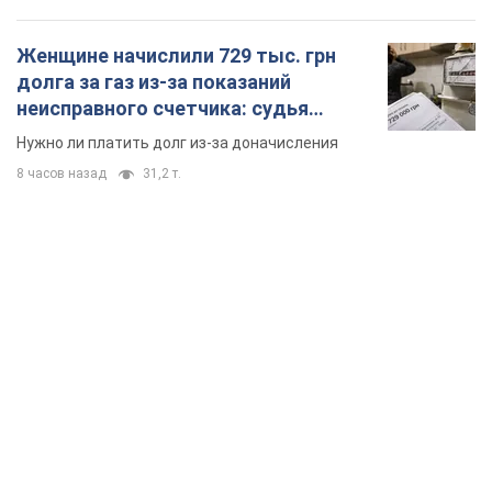
Женщине начислили 729 тыс. грн
долга за газ из-за показаний
неисправного счетчика: судья
вынес неожиданное решение
Нужно ли платить долг из-за доначисления
8 часов назад
31,2 т.