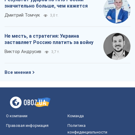
Все мнения
О компании
Команда
Правовая информация
Политика
конфиденциальности
Реклама на сайте
Документы
Редакционная политика
Журналисты OBOZ.UA на месте
событий
OBOZ.UA
Политика
Мир
Расследования