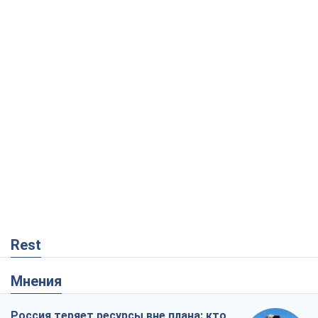
Rest
Мнения
Россия теряет ресурсы вне плана: кто
на самом деле диктует темп войны
Сергей Мисюра
3,6 т.
"Мы уже переживали и худшее":
Украине не стоит поддаваться
отчаянию из-за ракетного террора
Сергей Марченко, эксперт
5,5 т.