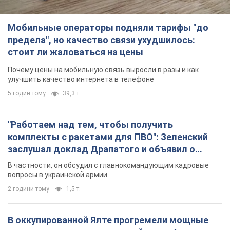
"Работаем над тем, чтобы получить
комплекты с ракетами для ПВО": Зеленский
заслушал доклад Драпатого и объявил о
новых мерах
В частности, он обсудил с главнокомандующим кадровые
вопросы в украинской армии
2 години тому
1,5 т.
В оккупированной Ялте прогремели мощные
взрывы: поднимается черный дым. Фото и
видео
Город, вероятно, подвергся атаке дронов
4 години тому
5,0 т.