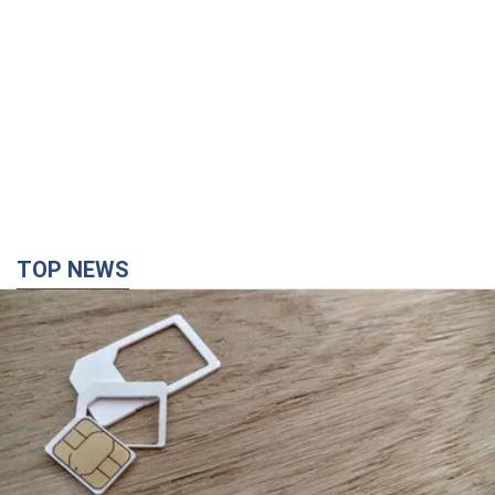
TOP NEWS
Мобильные операторы подняли тарифы "до
предела", но качество связи ухудшилось:
стоит ли жаловаться на цены
Почему цены на мобильную связь выросли в разы и как
улучшить качество интернета в телефоне
5 годин тому
39,3 т.