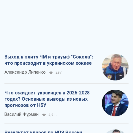
что происходит в украинском хоккее
Александр Липенко
297
Что ожидает украинцев в 2026-2028
годах? Основные выводы из новых
прогнозов от НБУ
Василий Фурман
5,6 т.
Результат ударов по НПЗ России
значительно больше, чем кажется
Дмитрий Томчук
3,0 т.
Не месть, а стратегия: Украина
заставляет Россию платить за войну
Виктор Андрусив
3,7 т.