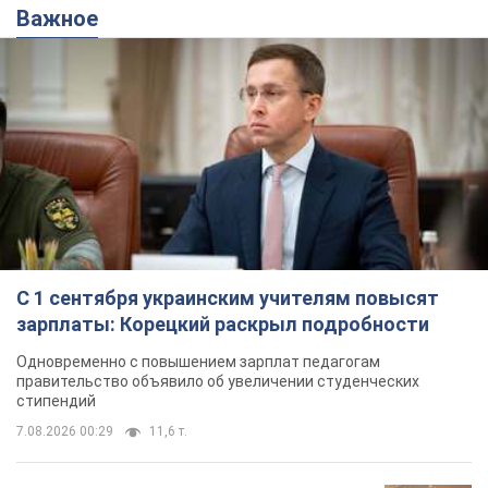
С 1 сентября украинским учителям повысят
зарплаты: Корецкий раскрыл подробности
Одновременно с повышением зарплат педагогам
правительство объявило об увеличении студенческих
стипендий
7.08.2026 00:29
11,6 т.
Сколько баллистических ракет
перехватила украинская ПВО в
июле: в Минобороны назвали цифру
Украинская ПВО работала в условиях
дефицита ракет-перехватчиков
2 години тому
5,2 т.
Аурика Ротару через суд изменила