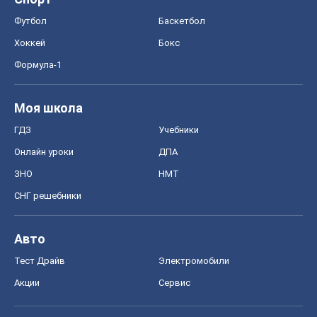
Онлайн уроки
ДПА
ЗНО
НМТ
СНГ решебники
Авто
Тест Драйв
Электромобили
Акции
Сервис
Food Oboz
Рецепты
Напитки
Диеты
Экономика
Рынки и компании
Mакроэкономика