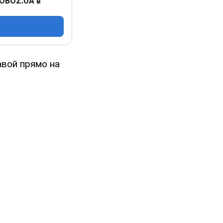
 OBOZ.UA в
авой прямо на