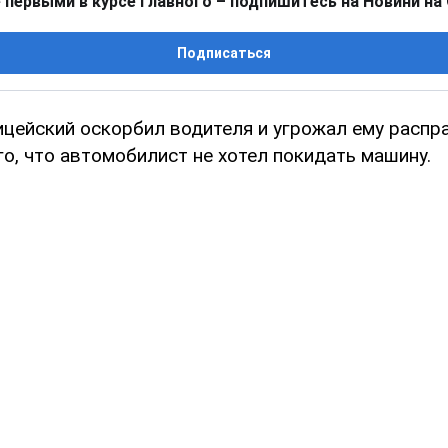
 первыми в курсе главного – подпишитесь на Новини на
Подписаться
ицейский оскорбил водителя и угрожал ему распр
го, что автомобилист не хотел покидать машину.