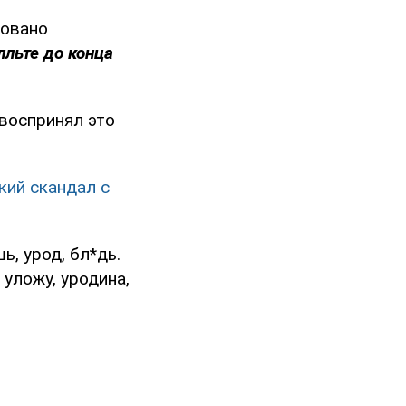
довано
лльте до конца
 воспринял это
кий скандал с
, урод, бл*дь.
 уложу, уродина,