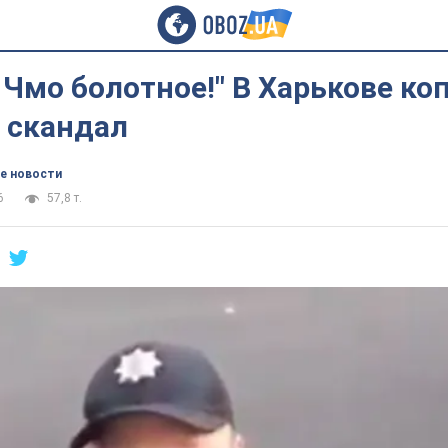
 Чмо болотное!" В Харькове ко
 скандал
е новости
6
57,8 т.