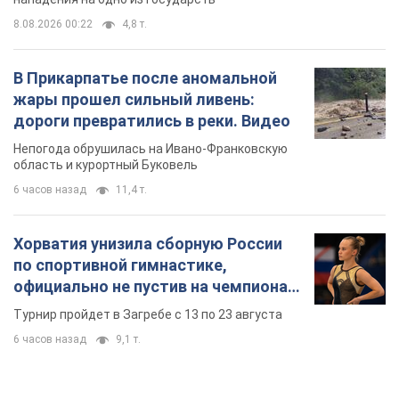
8.08.2026 00:22
4,8 т.
В Прикарпатье после аномальной
жары прошел сильный ливень:
дороги превратились в реки. Видео
Непогода обрушилась на Ивано-Франковскую
область и курортный Буковель
6 часов назад
11,4 т.
Хорватия унизила сборную России
по спортивной гимнастике,
официально не пустив на чемпионат
Европы основных спортсменов
Турнир пройдет в Загребе с 13 по 23 августа
6 часов назад
9,1 т.