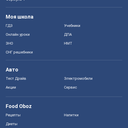
Food Oboz
Рецепты
Напитки
Диеты
Экономика
Рынки и компании
Mакроэкономика
MedOboz
Новости медицины
MAMACLUB
Шоу
Афиша
Сплетни
Красота
Мода
Женский Журнал