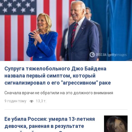
9 годин тому
13,3 т.
Ее убила Россия: умерла 13-летняя
девочка, раненая в результате
российской атаки на Сумскую
область. Фото
В тот день во время российского обстрела
погибли ее брат, отчим и бабушка
10 годин тому
9,9 т.
Почему в СССР врачи носили только
белые халаты
В этом был как практический, так и
символический смысл
9 годин тому
4,7 т.