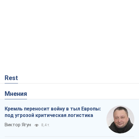
Кремль переносит войну в тыл Европы:
под угрозой критическая логистика
Виктор Ягун
8,4 т.
На чьей стороне истории выступает
Дональд Трамп?
Виктор Каспрук
7,0 т.
В Киеве вырубили более 300 крупных
деревьев ради теплотрассы и вопреки
Генплану
Владислав Самойленко
840