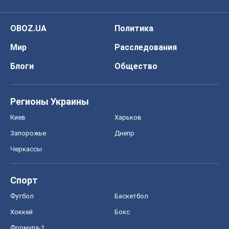
Спорт
Футбол
Баскетбол
Хоккей
Бокс
Формула-1
Моя школа
ГДЗ
Учебники
Онлайн уроки
ДПА
ЗНО
НМТ
СНГ решебники
Авто
Тест Драйв
Электромобили
Акции
Сервис