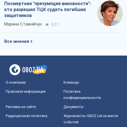
конфиденциальности
Реклама на сайте
Документы
Редакционная политика
Журналисты OBOZ.UA на месте
событий
OBOZ.UA
Политика
Мир
Расследования
Блоги
Общество
Регионы Украины
Киев
Харьков
Запорожье
Днепр
Черкассы