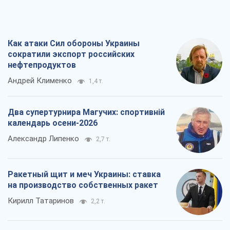
на производство собственных ракет
Кирилл Татаринов
2,2 т.
Посмертная "презумпция виновности":
кто разрешил ТЦК судить погибших
защитников
Марина Ставнійчук
5,2 т.
Все мнения
О компании
Команда
Правовая информация
Политика