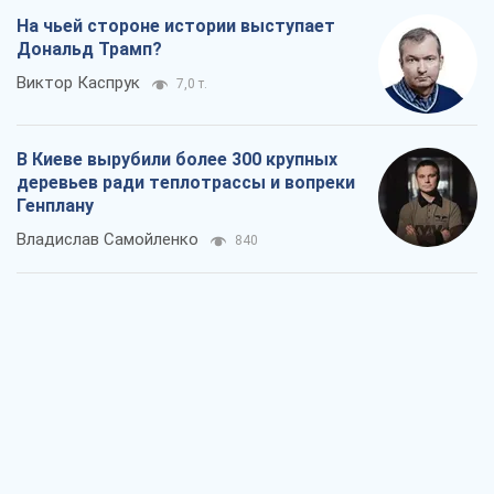
Как атаки Сил обороны Украины
сократили экспорт российских
нефтепродуктов
Андрей Клименко
1,4 т.
Два супертурнира Магучих: спортивній
календарь осени-2026
Александр Липенко
2,7 т.
Ракетный щит и меч Украины: ставка