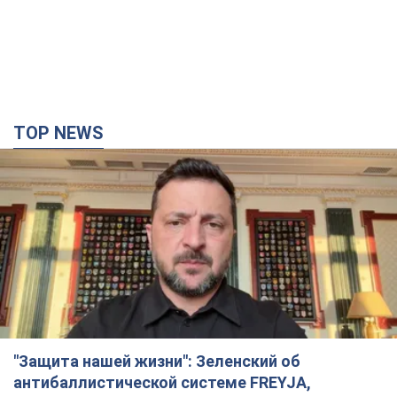
"Защита нашей жизни": Зеленский об
антибаллистической системе FREYJA,
санкциях против России и поддержке аграриев.
Видео
Европейские партнеры присоединяются к совместному
проекту
2 години тому
25,8 т.
"Балистика убивает людей": Сикорский призвал
обсудить перехват вражеских ракет над
Украиной
Глава МИД Польши призвал сбивать российские ракеты над
Украиной
2 години тому
5,4 т.
Налоговая служба передаст Минобороны