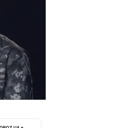
 OBOZ.UA в