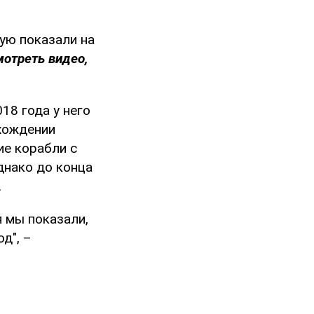
ую показали на
мотреть видео,
18 года у него
охождении
ие корабли с
днако до конца
.
я мы показали,
д", –