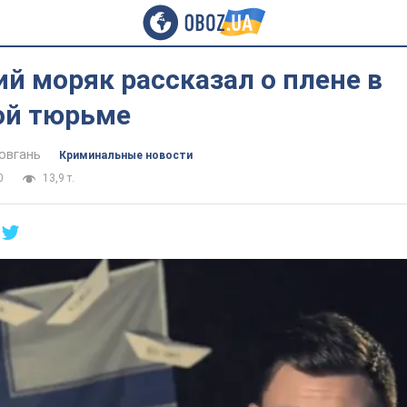
й моряк рассказал о плене в
ой тюрьме
овгань
Криминальные новости
0
13,9 т.