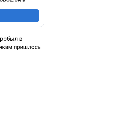
пробыл в
рякам пришлось