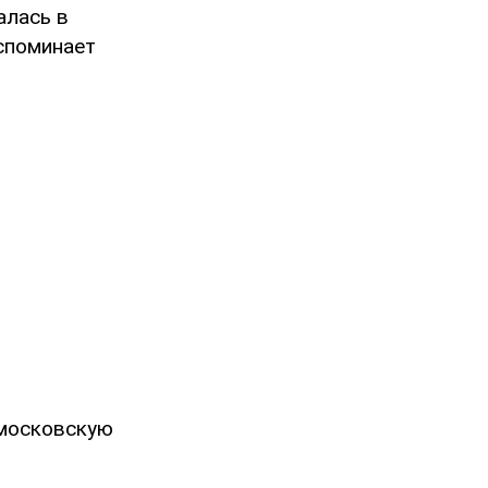
алась в
вспоминает
 московскую