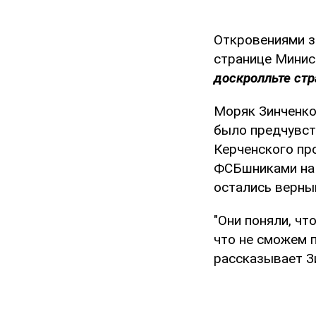
Откровениями з
странице Минис
доскролльте стр
Моряк Зинченко 
было предчувст
Керченского пр
ФСБшниками на б
остались верным
"Они поняли, чт
что не сможем п
рассказывает З