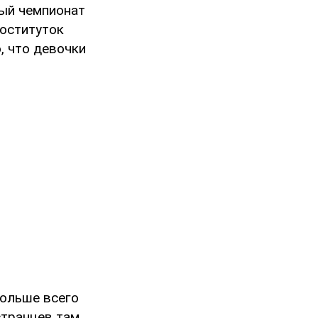
ный чемпионат
роституток
, что девочки
Больше всего
странцев там