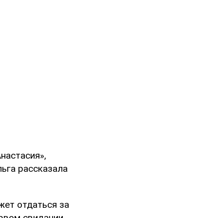
настасия»,
льга рассказала
жет отдаться за
первом свидании