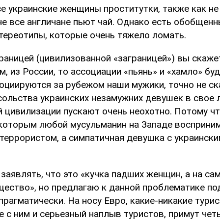
се украинские женщины проститутки, также как н
 не все англичане пьют чай. Однако есть обобщен
тереотипы, которые очень тяжело ломать.
границей (цивилизованной «заграницей») вы скажет
м, из России, то ассоциации «пьянь» и «хамло» бу
оциируются за рубежом наши мужики, точно не ск
сольства украинских незамужних девушек в свое 
 цивилизации пускают очень неохотно. Потому чт
 которым любой мусульманин на Западе восприни
террористом, а симпатичная девушка с украински
заявлять, что это «кучка падших женщин, а на са
щество», но предлагаю к данной проблематике по
прагматически. На носу Евро, какие-никакие тури
е с ним и серьезный наплыв туристов, примут чет