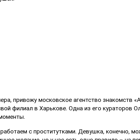
мера, привожу московское агентство знакомств «А
вой филиал в Харькове. Одна из его кураторов О
моменты.
 работаем с проститутками. Девушка, конечно, мо
личное желание, но у нас есть одно правило – на 