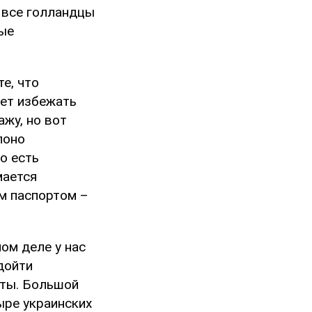
е все голландцы
ные
е, что
дет избежать
ажу, но вот
лоно
о есть
мается
м паспортом –
мом деле у нас
дойти
сты. Большой
ыре украинских