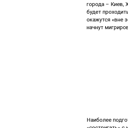
города – Киев, 
будет проходить
окажутся «вне з
начнут мигриров
Наиболее подгот
«состригать» с 