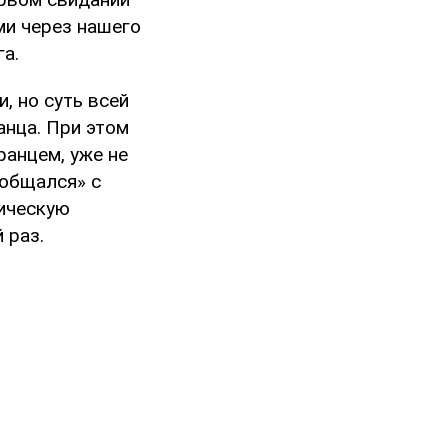
ми через нашего
га.
, но суть всей
анца. При этом
ранцем, уже не
«общался» с
тическую
 раз.