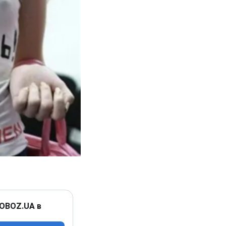
 OBOZ.UA в