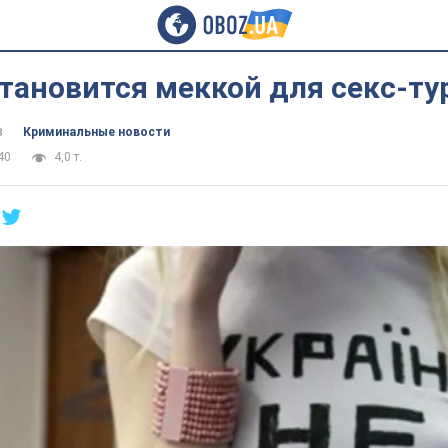
тановится меккой для секс-ту
в
Криминальные новости
40
4,0 т.