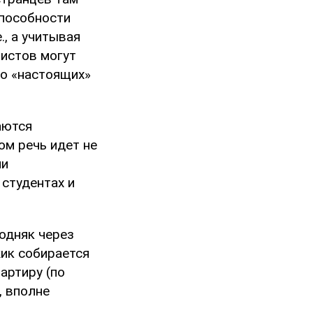
способности
., а учитывая
ристов могут
т о «настоящих»
аются
ом речь идет не
ни
 студентах и
одняк через
жик собирается
артиру (по
, вполне