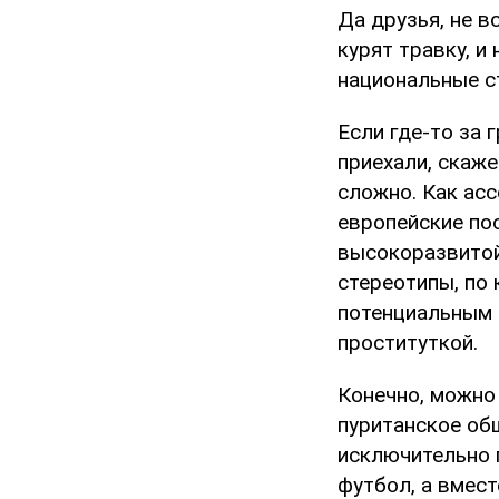
Да друзья, не в
курят травку, и
национальные с
Если где-то за 
приехали, скаже
сложно. Как асс
европейские по
высокоразвитой
стереотипы, по
потенциальным 
проституткой.
Конечно, можно 
пуританское об
исключительно 
футбол, а вмест