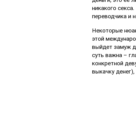
никакого секса
переводчика и н
Некоторые нюанс
этой междунаро
выйдет замуж де
суть важна – гл
конкретной дев
выкачку денег),