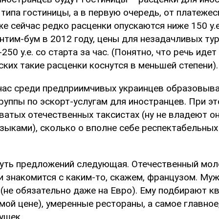
типа гостиницы, а в первую очередь, от платеже
же сейчас редко расценки опускаются ниже 150 у.е
нтим-бум в 2012 году, цены для незадачливых ту
250 у.е. со старта за час. (Понятно, что речь иде
ских такие расценки коснутся в меньшей степени).
час среди предприимчивых украинцев образовыв
уппы по эскорт-услугам для иностранцев. При эт
ватых отечественных таксистах (ну не владеют о
зыками), сколько о вполне себе респектабельных
 суть предложений следующая. Отечественный мол
и знакомится с каким-то, скажем, французом. Му
 (не обязательно даже на Евро). Ему подбирают кв
ой цене), умеренные рестораны, а самое главное
ушек.