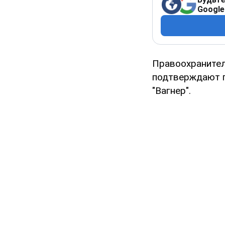
Google
Правоохранител
подтверждают п
"Вагнер".