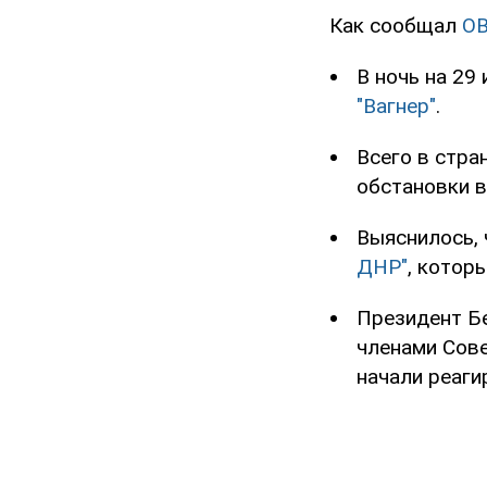
Как сообщал
O
В ночь на 29
"Вагнер"
.
Всего в стра
обстановки в
Выяснилось,
ДНР"
, котор
Президент Б
членами Сове
начали реаги