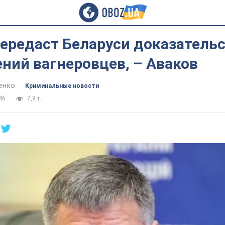
ередаст Беларуси доказатель
ний вагнеровцев, – Аваков
енко
Криминальные новости
46
7,9 т.