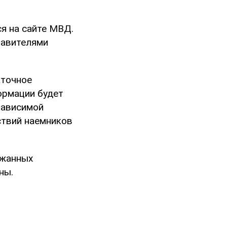
я на сайте МВД.
тавителями
аточное
ормации будет
зависимой
ствий наемников
ржанных
ны.