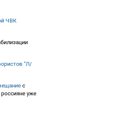
ой ЧВК
абилизации
рористов "Л/
вещание
с
 россияне уже