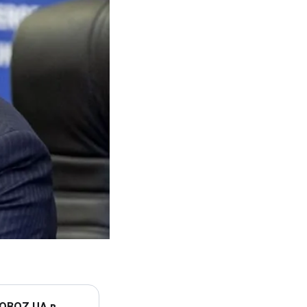
 OBOZ.UA в