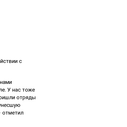
йствии с
 нами
ле. У нас тоже
 пришли отряды
 унесшую
– отметил