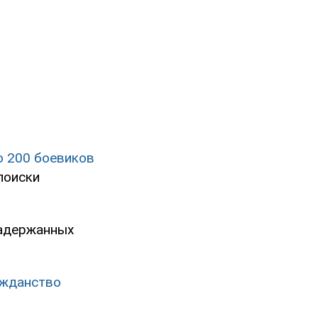
о 200 боевиков
поиски
задержанных
ажданство