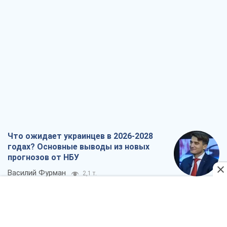
Что ожидает украинцев в 2026-2028
годах? Основные выводы из новых
прогнозов от НБУ
Василий Фурман
2,1 т.
Результат ударов по НПЗ России
значительно больше, чем кажется
Дмитрий Томчук
2,1 т.
Не месть, а стратегия: Украина
заставляет Россию платить за войну
Виктор Андрусив
3,0 т.
Ответ на украинофобию – не