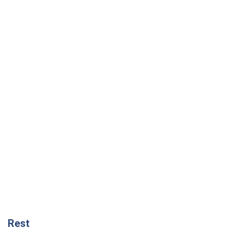
Rest
Мнения
Россия теряет ресурсы вне плана: кто
на самом деле диктует темп войны
Сергей Мисюра
2,1 т.