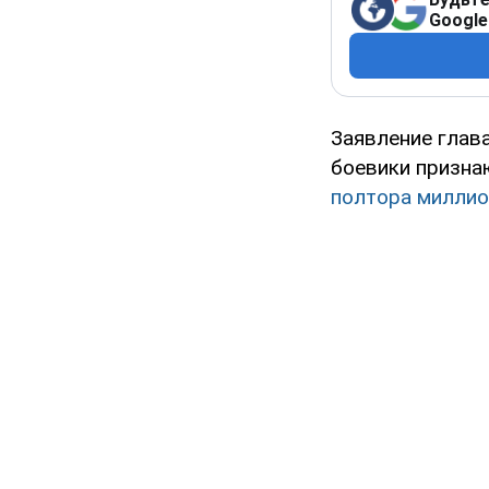
Google
Заявление глав
боевики призна
полтора миллио