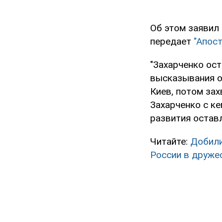
Об этом заявил
передает
"Апос
"Захарченко ост
высказывания о
Киев, потом зах
Захарченко с ке
развития оставл
Читайте:
Добили
России в дружес