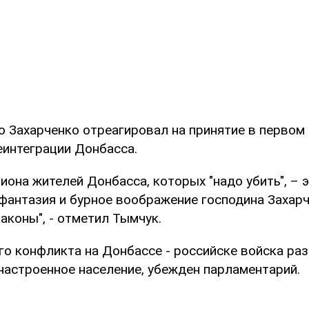
о Захарченко отреагировал на принятие в первом 
еинтеграции Донбасса.
иона жителей Донбасса, которых "надо убить", – э
фантазия и бурное воображение господина Захарч
законы", - отметил Тымчук.
о конфликта на Донбассе - российске войска разн
настроенное население, убежден парламентарий.