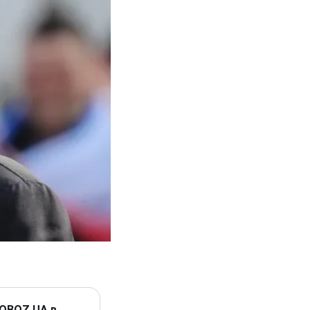
 OBOZ.UA в