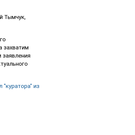
й Тымчук,
его
а захватим
и заявления
ктуального
 "куратора" из