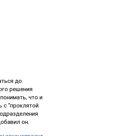
аться до
ного решения
понимать, что и
ь с "проклятой
 подразделения
добавил он.