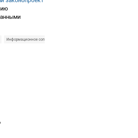
ии законопроект
нию
ванными
Информационное сопротивление
Народный фронт
Новости ДНР