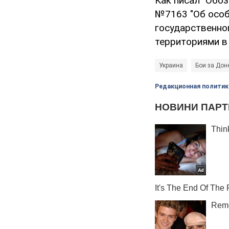
Как писал "Обо
№7163 "Об особ
государственно
территориями в 
Украина
Бои за Дон
Редакционная политик