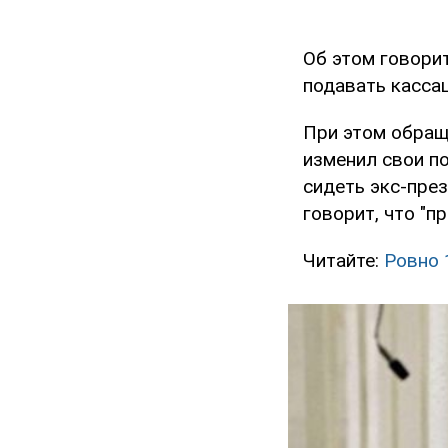
Об этом говори
подавать кассац
При этом обращ
изменил свои п
сидеть экс-пре
говорит, что "п
Читайте:
Ровно 