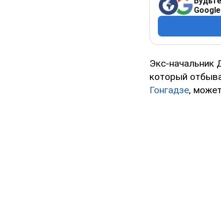
Будьте
Google
Экс-начальник
который отбыва
Гонгадзе
, може