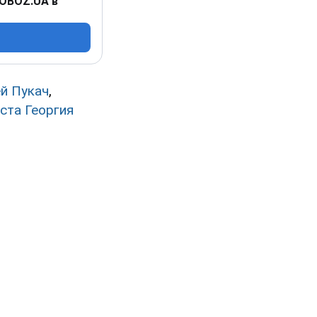
 OBOZ.UA в
й Пукач
,
ста Георгия