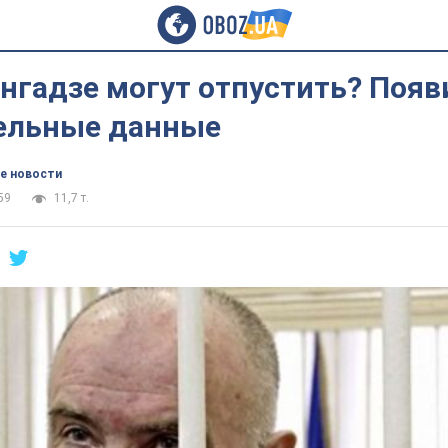
нгадзе могут отпустить? Появ
ельные данные
е новости
59
11,7 т.