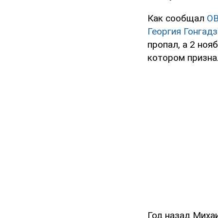
Как сообщал
O
Георгия Гонгадз
пропал, а 2 ноя
котором призна
Год назад Миха