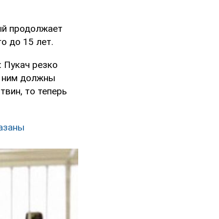
ый продолжает
о до 15 лет.
 Пукач резко
с ним должны
твин, то теперь
казаны