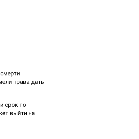
 смерти
имели права дать
и срок по
жет выйти на