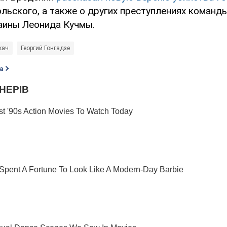
льского, а также о других преступлениях команд
аины Леонида Кучмы.
кач
Георгий Гонгадзе
а