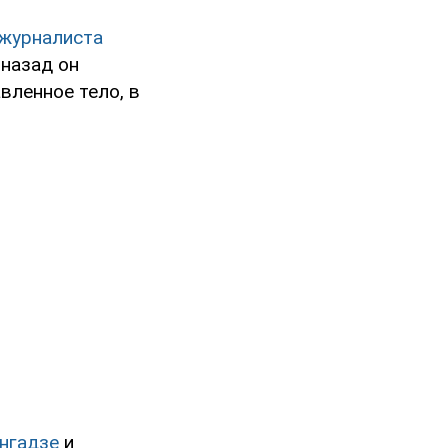
 журналиста
 назад он
вленное тело, в
онгадзе
и