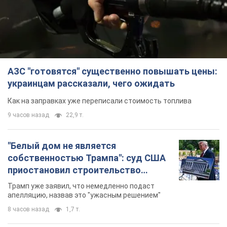
АЗС "готовятся" существенно повышать цены:
украинцам рассказали, чего ожидать
Как на заправках уже переписали стоимость топлива
9 часов назад
22,9 т.
"Белый дом не является
собственностью Трампа": суд США
приостановил строительство
бального зала стоимостью 400 млн
Трамп уже заявил, что немедленно подаст
долларов
апелляцию, назвав это "ужасным решением"
8 часов назад
1,7 т.