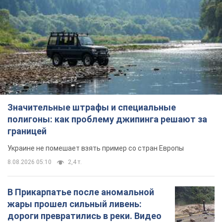
границей
Украине не помешает взять пример со стран Европы
8.08.2026 05:10
2,4 т.
В Прикарпатье после аномальной
жары прошел сильный ливень:
дороги превратились в реки. Видео
Непогода обрушилась на Ивано-Франковскую
область и курортный Буковель
8.08.2026 09:27
34,8 т.
Женщине начислили 729 тыс. грн
долга за газ из-за показаний
неисправного счетчика: судья
вынес неожиданное решение
Нужно ли платить долг из-за доначисления
12 часов назад
31,6 т.