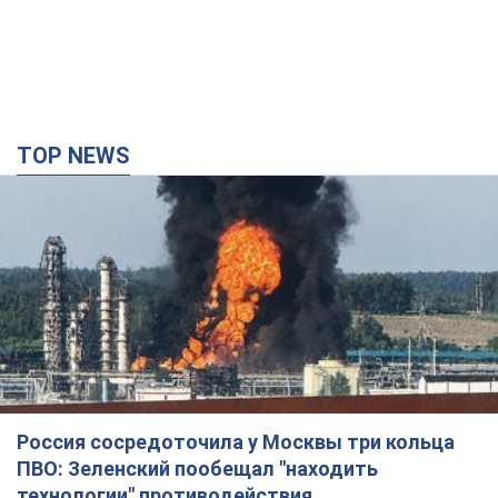
Россия сосредоточила у Москвы три кольца
ПВО: Зеленский пообещал "находить
технологии" противодействия
Президент заявил, что даже усовершенствованная система
противовоздушной обороны РФ не гарантирует защиты от
украинских ударов
5 часов назад
38,7 т.
Украина приобрела у Турции 70 баллистических
ракет и многое другое вооружение: в Госдепе
США обнародовали список
Госдеп уже проинформировал об этом американский
Конгресс