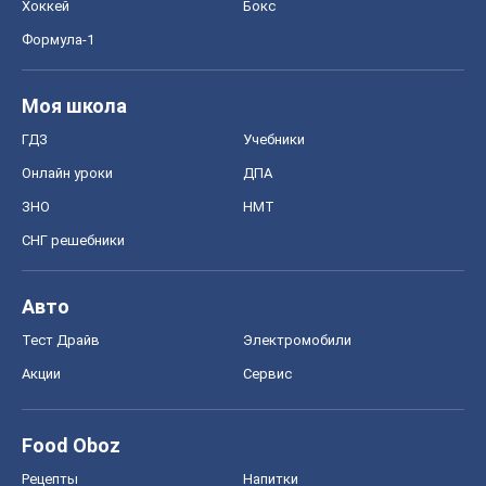
Авто
Тест Драйв
Электромобили
Акции
Сервис
Food Oboz
Рецепты
Напитки
Диеты
Экономика
Рынки и компании
Mакроэкономика
MedOboz
Новости медицины
MAMACLUB