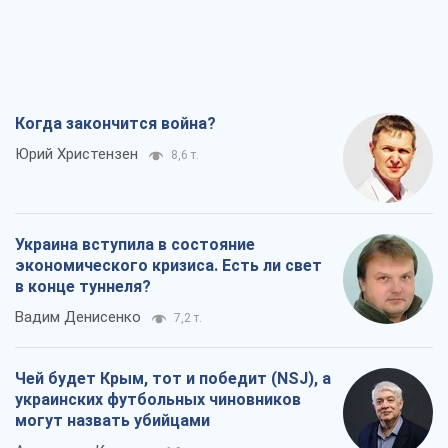
экономического кризиса. Есть ли свет
в конце туннеля?
Вадим Денисенко
7,2 т.
Чей будет Крым, тот и победит (NSJ), а
украинских футбольных чиновников
могут назвать убийцами
Александр Кирш
6,9 т.
Запад проспал угрозу: Россия может
проверить НАТО войной
Леонид Невзлин
8,3 т.
Все мнения