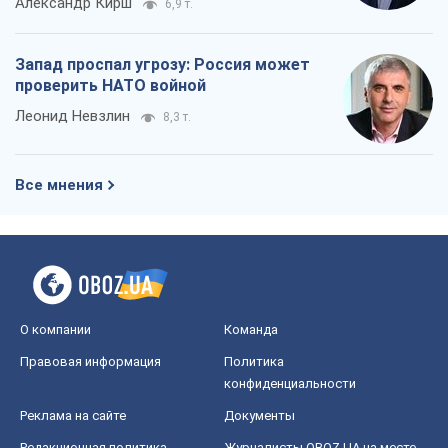
О компании
Команда
Правовая информация
Политика
конфиденциальности
Реклама на сайте
Документы
Редакционная политика
Журналисты OBOZ.UA на месте
событий
OBOZ.UA
Политика
Мир
Расследования
Блоги
Общество
Регионы Украины