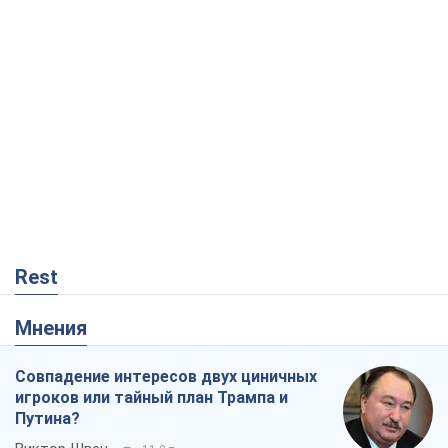
Rest
Мнения
Совпадение интересов двух циничных
игроков или тайный план Трампа и
Путина?
Виктор Швец
11,2 т.
Минск готовится к функционированию
в условиях масштабного военного
кризиса
Александр Левченко
16,2 т.
Ни оружия, ни людей: как Лукашенко
создает новую армию
Игар Тышкевич
13,9 т.