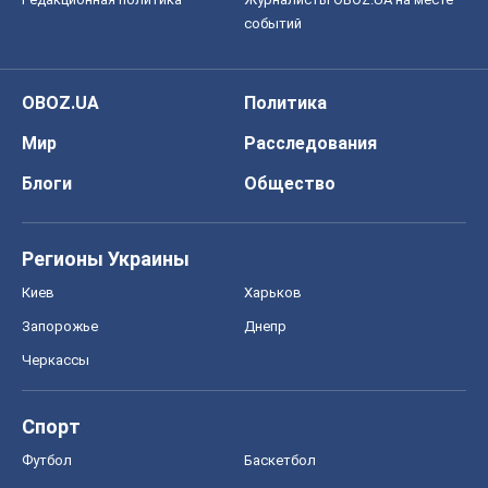
Киев
Харьков
Запорожье
Днепр
Черкассы
Спорт
Футбол
Баскетбол
Хоккей
Бокс
Формула-1
Моя школа
ГДЗ
Учебники
Онлайн уроки
ДПА
ЗНО
НМТ
СНГ решебники