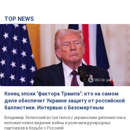
Конец эпохи "фактора Трампа": кто на самом
деле обеспечит Украине защиту от российской
баллистики. Интервью с Безсмертным
Владимир Зеленский встретился с украинским дипломатом и
изложил новое видение войны и роли международных
партнеров в борьбе с Россией
час назад
3,3 т.
В Киеве в результате российской атаки
пострадали четыре человека. Фото
Враг продолжает регулярный ракетный террор столицы
час назад
10,2 т.
Россияне атаковали дроном больницу в
Херсоне: пострадали медработницы