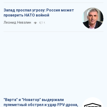
"Варта" и "Новатор" выдержали
пулеметный обстрел и удар FPV-дрона,
сохранив жизнь офицеру ВСУ
Украинская Бронетехника
3,6 т.
КНДР как катализатор войны, или О
новом этапе российско-
северокорейского союза
Алексей Кущ
3,8 т.
Выход в элиту ЧМ и триумф "Сокола":
что происходит в украинском хоккее