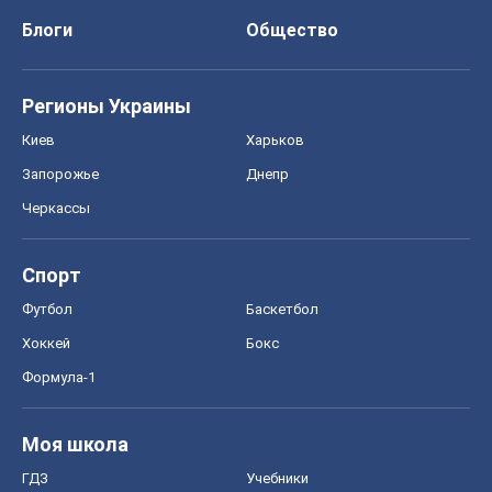
Футбол
Баскетбол
Хоккей
Бокс
Формула-1
Моя школа
ГДЗ
Учебники
Онлайн уроки
ДПА
ЗНО
НМТ
СНГ решебники
Авто
Тест Драйв
Электромобили
Акции
Сервис