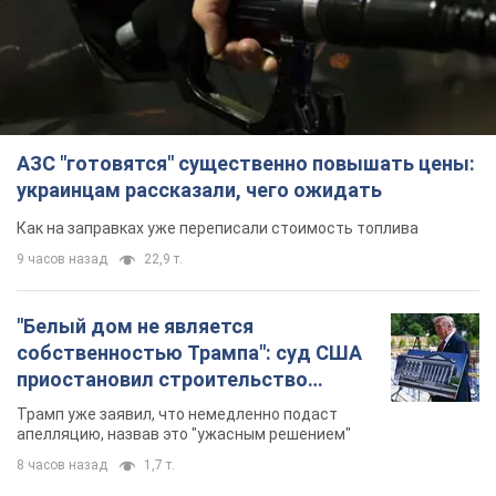
"Белый дом не является
собственностью Трампа": суд США
приостановил строительство
бального зала стоимостью 400 млн
Трамп уже заявил, что немедленно подаст
долларов
апелляцию, назвав это "ужасным решением"
8 часов назад
1,7 т.
Война меняет не только тактику: в
НГУ показали инженерные решения
против российских FPV-дронов.
Фото
Это "постапокалиптическая эстетика из мира
"Безумного Макса"
8 часов назад
6,6 т.