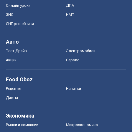
Food Oboz
Рецепты
Напитки
Диеты
Экономика
Рынки и компании
Mакроэкономика
MedOboz
Новости медицины
MAMACLUB
Шоу
Афиша
Сплетни
Красота
Мода
Женский Журнал