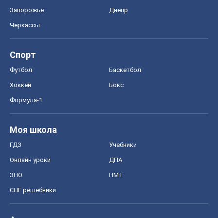
ГДЗ
Учебники
Онлайн уроки
ДПА
ЗНО
НМТ
СНГ решебники
Авто
Тест Драйв
Электромобили
Акции
Сервис
Food Oboz
Рецепты
Напитки
Диеты
Экономика