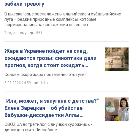
5.08.2026 14:59
6,1 т.
"Или, может, я запугана с детства?"
Елена Зарецкая – об убийстве
бабушки-диссидентки Аллы
Горской, критике сына Стуса и
OBOZ.UA встретился с внучкой художницы-
бегстве в Португалию с пятью
диссидентки в Лиссабоне
детьми
5.08.2026 04:00
25,9 т.