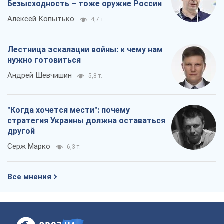
Серж Марко
6,3 т.
Все мнения
О компании
Команда
Правовая информация
Политика
конфиденциальности
Реклама на сайте
Документы
Редакционная политика
Журналисты OBOZ.UA на месте
событий
OBOZ.UA
Политика