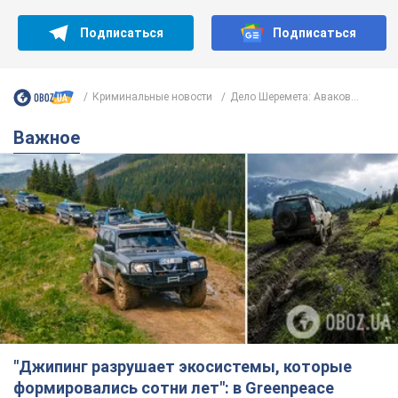
"Джипинг разрушает экосистемы, которые
формировались сотни лет": в Greenpeace
забили тревогу
В высокогорье расположены альпийские и субальпийские
луга – редкие природные комплексы, которые
формировались на протяжении сотен лет
7 годин тому
561
Жара в Украине пойдет на спад,
ожидаются грозы: синоптики дали
прогноз, когда стоит ожидать
изменения погоды
Совсем скоро жара постепенно отступит