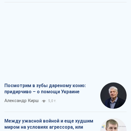
Посмотрим в зубы дареному коню:
придирчиво – о помощи Украине
Александр Кирш
5,0 т.
Между ужасной войной и еще худшим
миром на условиях агрессора, или
Безысходность – тоже оружие России
Алексей Копытько
4,7 т.
Лестница эскалации войны: к чему нам
нужно готовиться
Андрей Шевчишин
5,8 т.
"Когда хочется мести": почему
стратегия Украины должна оставаться
другой