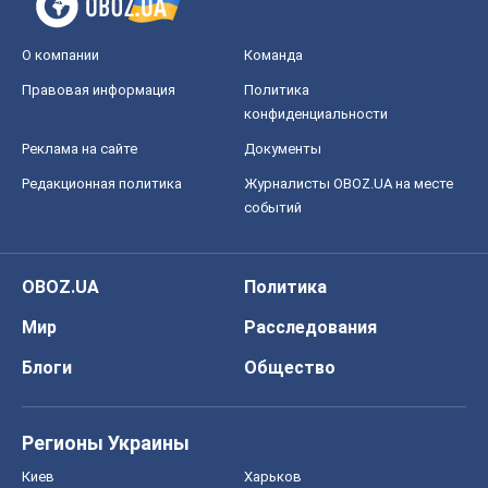
Мир
Расследования
Блоги
Общество
Регионы Украины
Киев
Харьков
Запорожье
Днепр
Черкассы
Спорт
Футбол
Баскетбол
Хоккей
Бокс
Формула-1
Моя школа