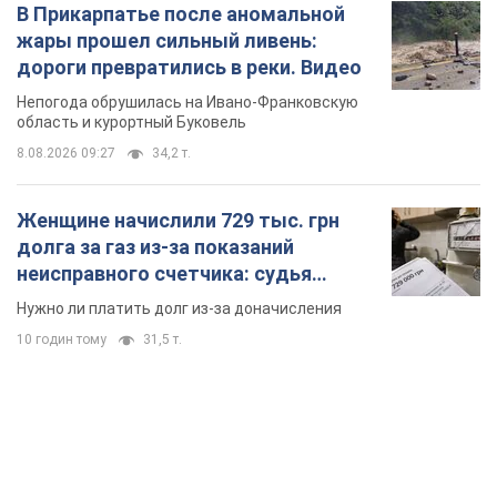
В Прикарпатье после аномальной
жары прошел сильный ливень:
дороги превратились в реки. Видео
Непогода обрушилась на Ивано-Франковскую
область и курортный Буковель
8.08.2026 09:27
34,2 т.
Женщине начислили 729 тыс. грн
долга за газ из-за показаний
неисправного счетчика: судья
вынес неожиданное решение
Нужно ли платить долг из-за доначисления
10 годин тому
31,5 т.