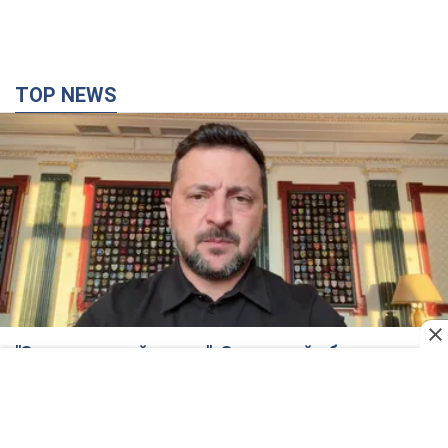
"Защита нашей жизни": Зеленский об
антибаллистической системе FREYJA,
санкциях против России и поддержке аграриев.
Видео
Европейские партнеры присоединяются к совместному
проекту
5 часов назад
53,3 т.
"Балистика убивает людей": Сикорский призвал
обсудить перехват вражеских ракет над
Украиной
Глава МИД Польши призвал сбивать российские ракеты над
Украиной