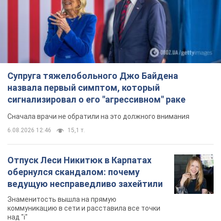
сигнализировал о его "агрессивном" раке
Сначала врачи не обратили на это должного внимания
6.08.2026 12:46
15,1 т.
Отпуск Леси Никитюк в Карпатах
обернулся скандалом: почему
ведущую несправедливо захейтили
Знаменитость вышла на прямую
коммуникацию в сети и расставила все точки
над "i"
7 часов назад
12,0 т.
Не только из-за зарплаты: почему
украинцы не спешат соглашаться на
вакансии
Чего больше всего не хватает на рынке труда
9 часов назад
3,1 т.