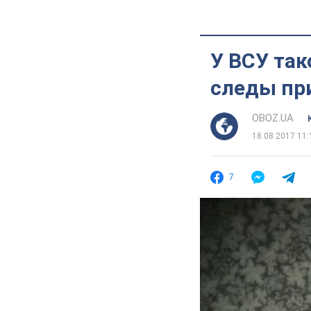
У ВСУ так
следы пр
OBOZ.UA
18.08.2017 11:
7