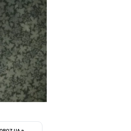
 OBOZ.UA в