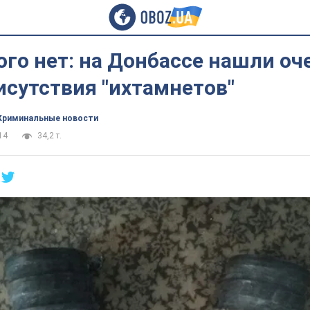
ого нет: на Донбассе нашли о
исутствия "ихтамнетов"
Криминальные новости
14
34,2 т.