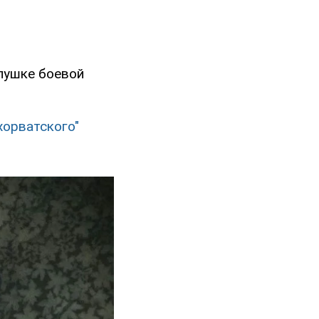
 пушке боевой
хорватского"