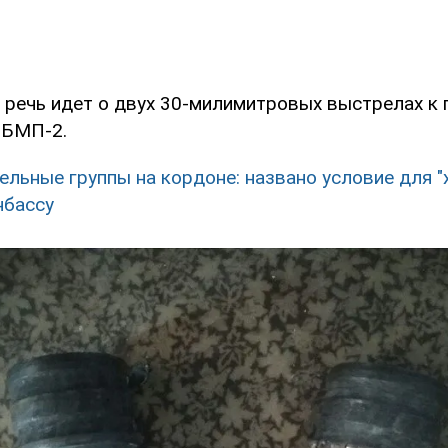
о речь идет о двух 30-милимитровых выстрелах к
 БМП-2.
ельные группы на кордоне: названо условие для "
нбассу