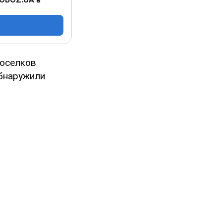
поселков
обнаружили