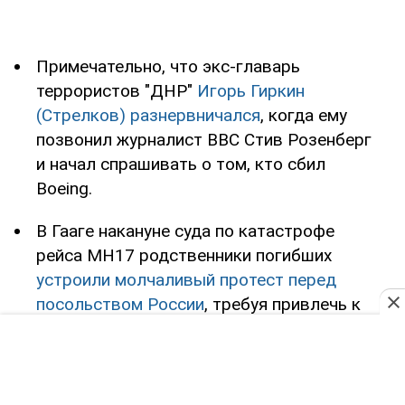
Примечательно, что экс-главарь
террористов "ДНР"
Игорь Гиркин
(Стрелков) разнервничался
, когда ему
позвонил журналист ВВС Стив Розенберг
и начал спрашивать о том, кто сбил
Boeing.
В Гааге накануне суда по катастрофе
рейса МН17 родственники погибших
устроили молчаливый протест перед
посольством России
, требуя привлечь к
ответственности виновных в трагедии.
Первый заместитель руководителя
пограничной службы ФСБ России,