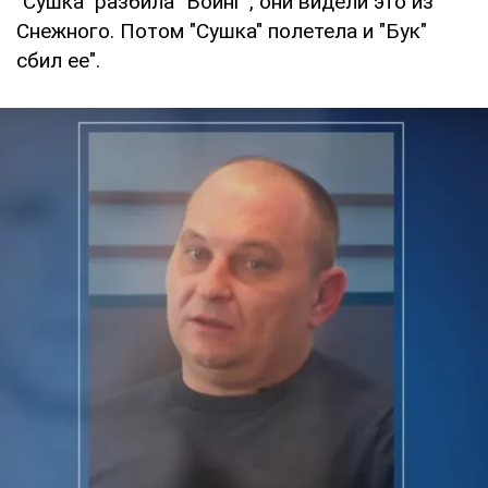
"Сушка" разбила "Боинг", они видели это из
Снежного. Потом "Сушка" полетела и "Бук"
сбил ее".