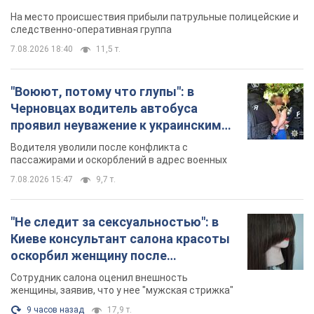
"Не следит за сексуальностью": в
Киеве консультант салона красоты
оскорбил женщину после
химиотерапии, разгорелся скандал.
Сотрудник салона оценил внешность
Фото
женщины, заявив, что у нее "мужская стрижка"
9 часов назад
17,9 т.