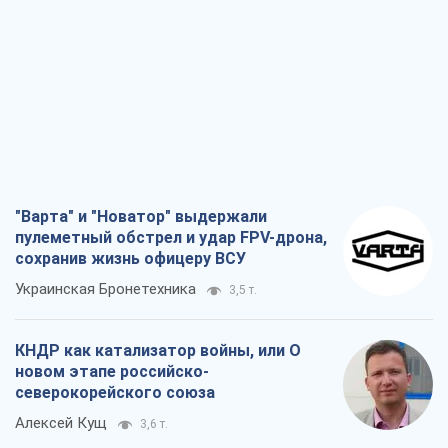
Украинская Бронетехника
3,5 т.
КНДР как катализатор войны, или О
новом этапе российско-
северокорейского союза
Алексей Кущ
3,6 т.
Выход в элиту ЧМ и триумф "Сокола":
что происходит в украинском хоккее
Александр Липенко
1,4 т.
Что ожидает украинцев в 2026-2028
годах? Основные выводы из новых
прогнозов от НБУ
Василий Фурман
25,8 т.