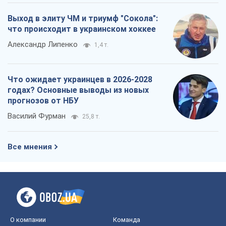
Все мнения
О компании
Команда
Правовая информация
Политика
конфиденциальности
Реклама на сайте
Документы
Редакционная политика
Журналисты OBOZ.UA на месте
событий
OBOZ.UA
Политика
Мир
Расследования
Блоги
Общество