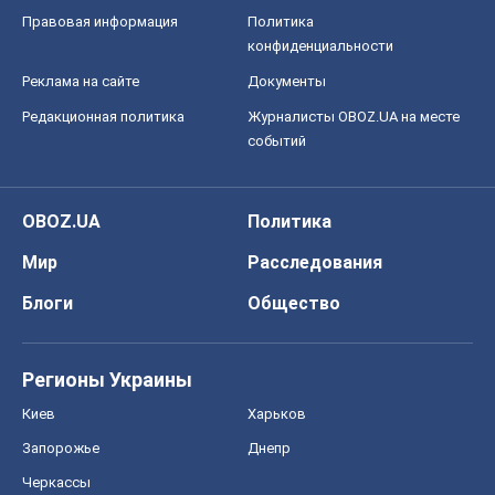
Регионы Украины
Киев
Харьков
Запорожье
Днепр
Черкассы
Спорт
Футбол
Баскетбол
Хоккей
Бокс
Формула-1
Моя школа
ГДЗ
Учебники
Онлайн уроки
ДПА