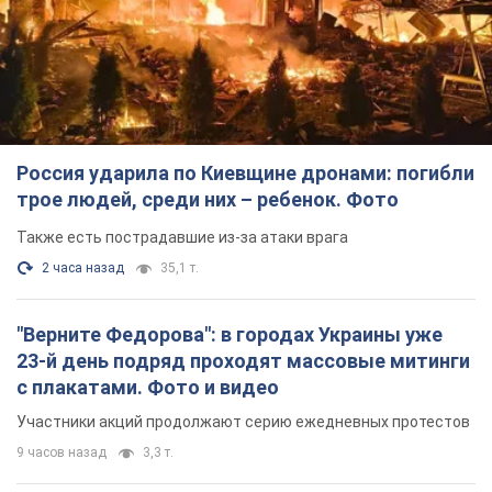
"Верните Федорова": в городах Украины уже
23-й день подряд проходят массовые митинги
с плакатами. Фото и видео
Участники акций продолжают серию ежедневных протестов
9 часов назад
3,3 т.
Сенат США одобрил законопроект Грэма о
санкциях против России: что дальше
Документ предусматривает новые экономические
ограничения
8 часов назад
6,4 т.