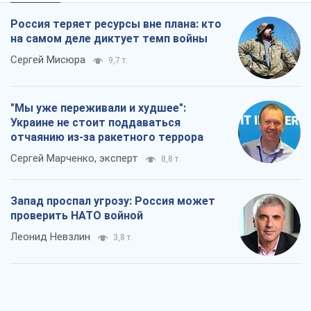
Запад проспал угрозу: Россия может
проверить НАТО войной
Леонид Невзлин
3,8 т.
"Варта" и "Новатор" выдержали
пулеметный обстрел и удар FPV-дрона,
сохранив жизнь офицеру ВСУ