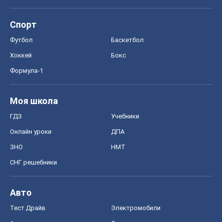
ЗНО
НМТ
СНГ решебники
Авто
Тест Драйв
Электромобили
Акции
Сервис
Food Oboz
Рецепты
Напитки
Диеты
Экономика
Рынки и компании
Mакроэкономика