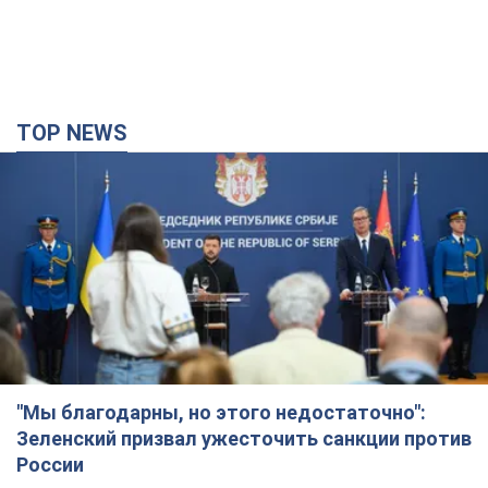
"Мы благодарны, но этого недостаточно":
Зеленский призвал ужесточить санкции против
России
Президент поблагодарил европейских партнеров за
финансовую поддержку
6 часов назад
66,1 т.
Украина приобрела у Турции 70 баллистических
ракет и многое другое вооружение: в Госдепе
США обнародовали список
Госдеп уже проинформировал об этом американский
Конгресс
3 часа назад
8,6 т.
"Нас услышали лишь одним ухом": в городах
Украины уже 24-й день подряд проходят