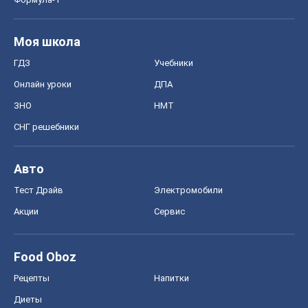
Food Oboz
Рецепты
Напитки
Диеты
Экономика
Рынки и компании
Mакроэкономика
MedOboz
Новости медицины
MAMACLUB
Шоу
Афиша
Сплетни
Красота
Мода
Женский Журнал