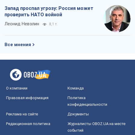
конфиденциальности
Реклама на сайте
Документы
Редакционная политика
Журналисты OBOZ.UA на месте
событий
OBOZ.UA
Политика
Мир
Расследования
Блоги
Общество
Регионы Украины
Киев
Харьков
Запорожье
Днепр
Черкассы