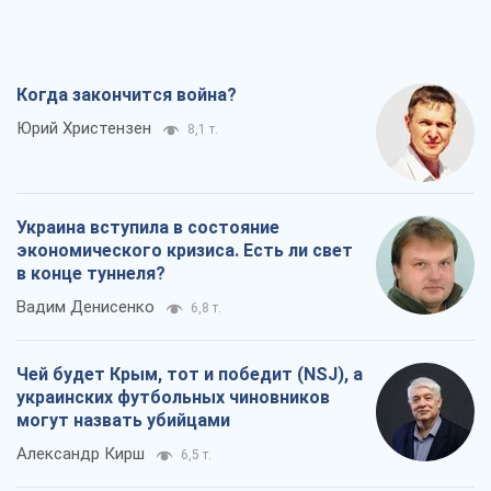
Чей будет Крым, тот и победит (NSJ), а
украинских футбольных чиновников
могут назвать убийцами
Александр Кирш
6,5 т.
Запад проспал угрозу: Россия может
проверить НАТО войной
Леонид Невзлин
8,1 т.
Все мнения
О компании
Команда
Правовая информация
Политика