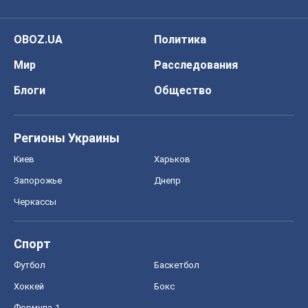
Спорт
Футбол
Баскетбол
Хоккей
Бокс
Формула-1
Моя школа
ГДЗ
Учебники
Онлайн уроки
ДПА
ЗНО
НМТ
СНГ решебники
Авто
Тест Драйв
Электромобили
Акции
Сервис