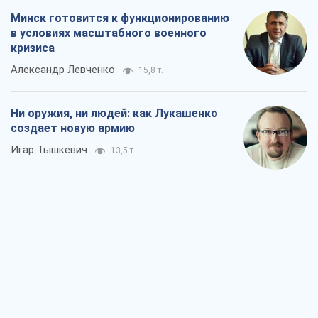
Когда закончится война?
Юрий Христензен
8,1 т.
Украина вступила в состояние
экономического кризиса. Есть ли свет
в конце туннеля?
Вадим Денисенко
6,8 т.