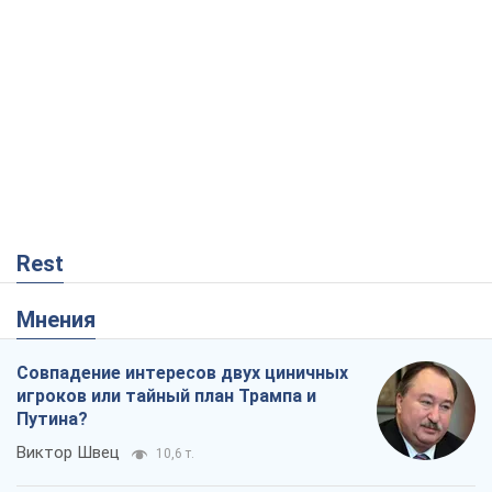
игроков или тайный план Трампа и
Путина?
Виктор Швец
10,6 т.
Минск готовится к функционированию
в условиях масштабного военного
кризиса
Александр Левченко
15,8 т.
Ни оружия, ни людей: как Лукашенко
создает новую армию
Игар Тышкевич
13,5 т.