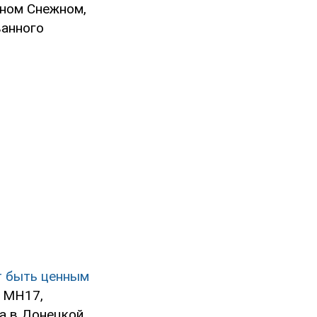
нном Снежном,
ванного
 быть ценным
а МН17,
да в Донецкой