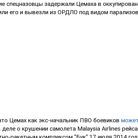
ие спецназовцы задержали Цемаха в оккупирова
ли его и вывезли из ОРДЛО под видом парализо
что Цемах как экс-начальник ПВО боевиков
может
 деле о крушении самолета Malaysia Airlines рейс
тно-ракетным комплексом "Бук" 17 июля 2014 го