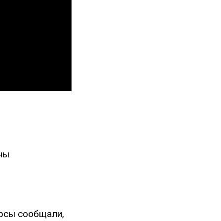
ны
рсы сообщали,