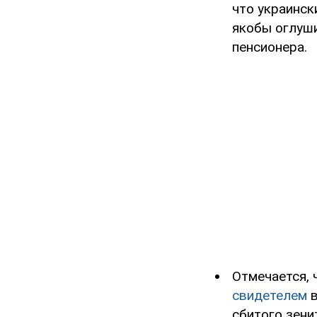
что украинск
якобы оглуши
пенсионера.
Отмечается, 
свидетелем
в
сбитого зени