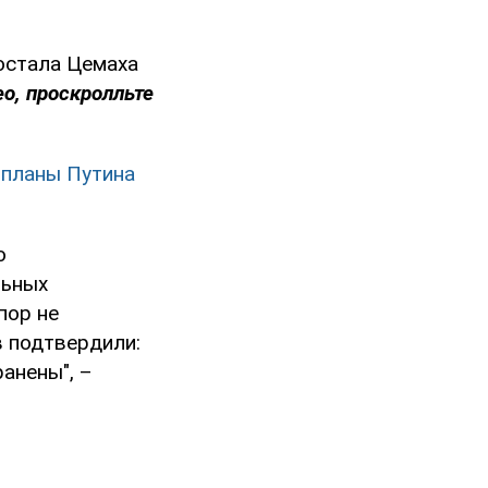
остала Цемаха
о, проскролльте
 планы Путина
о
льных
пор не
в подтвердили:
анены", –