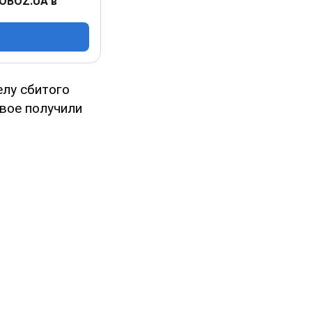
 OBOZ.UA в
елу сбитого
двое получили