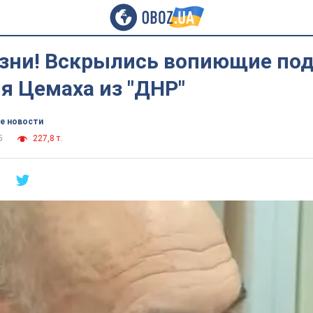
зни! Вскрылись вопиющие по
я Цемаха из "ДНР"
е новости
5
227,8 т.