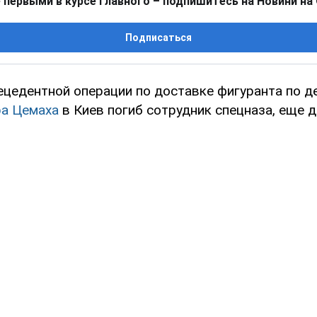
 первыми в курсе главного – подпишитесь на Новини на
Подписаться
ецедентной операции по доставке фигуранта по д
а Цемаха
в Киев погиб сотрудник спецназа, еще 