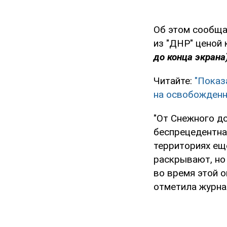
Об этом сообща
из "ДНР" ценой
до конца экрана
Читайте:
"Показ
на освобожденн
"От Снежного до
беспрецедентна
территориях еще
раскрывают, но
во время этой о
отметила журна