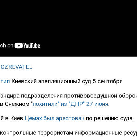
BOZREVATEL
:
стил
Киевский апелляционный суд 5 сентября
андира подразделения противовоздушной оборо
в Снежном "
похитили" из "ДНР" 27 июня
.
й в Киев
Цемах был арестован
по решению суда.
дконтрольные террористам информационные ресу