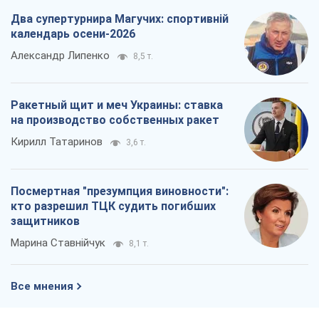
Два супертурнира Магучих: спортивній
календарь осени-2026
Александр Липенко
8,5 т.
Ракетный щит и меч Украины: ставка
на производство собственных ракет
Кирилл Татаринов
3,6 т.
Посмертная "презумпция виновности":
кто разрешил ТЦК судить погибших
защитников
Марина Ставнійчук
8,1 т.
Все мнения