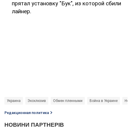
прятал установку "Бук", из которой сбили
лайнер.
Украина
Эксклюзив
Обмен пленными
Война в Украине
Нов
Редакционная политика