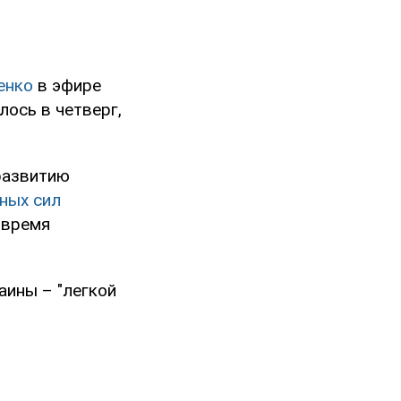
енко
в эфире
ось в четверг,
развитию
ных сил
 время
аины – "легкой