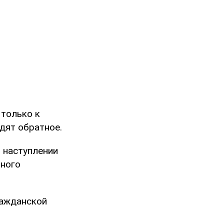
 только к
дят обратное.
 наступлении
нного
ражданской