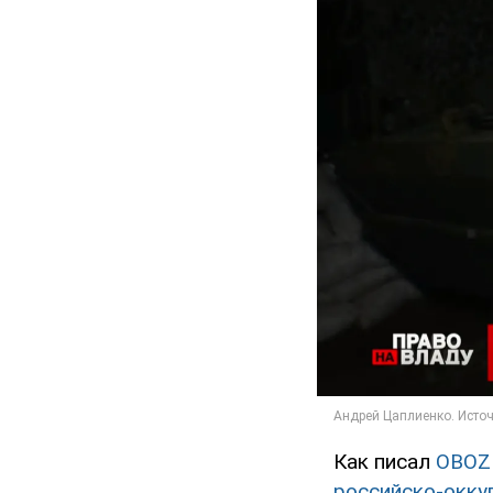
Как писал
OBOZ
российско-окку