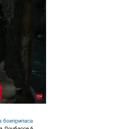
в боеприпаса
на Донбассе 6