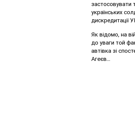
застосовувати т
українських сол
дискредитації У
Як відомо, на в
до уваги той фа
автівка зі спос
Агеєв...