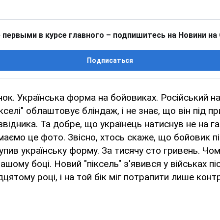
 первыми в курсе главного – подпишитесь на Новини на
Подписаться
ок. Українська форма на бойовиках. Російський н
кселі" облаштовує бліндаж, і не знає, що він під п
відника. Та добре, що українець натиснув не на га
 маємо це фото. Звісно, хтось скаже, що бойовик п
упив українську форму. За тисячу сто гривень. Чому
нашому боці. Новий "піксель" з'явився у військах п
адцятому році, і на той бік міг потрапити лише кон