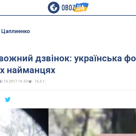
 Цаплиенко
вожний дзвінок: українська ф
их найманцях
и
2.10.2017 16:33
76,5 т.