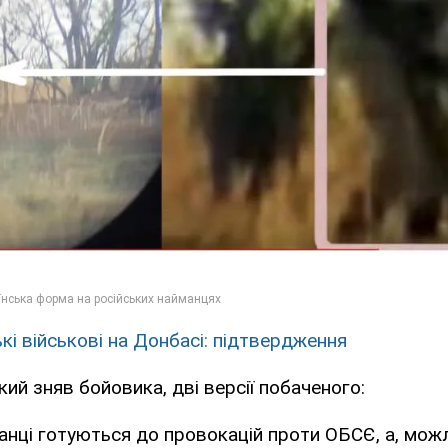
кі військові на Донбасі: підтвердження
кий зняв бойовика, дві версії побаченого:
нці готуються до провокацій проти ОБСЄ, а, можл