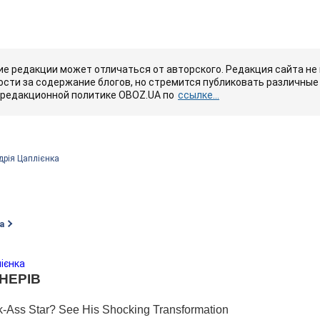
е редакции может отличаться от авторского. Редакция сайта не
сти за содержание блогов, но стремится публиковать различные 
 редакционной политике OBOZ.UA по
ссылке...
дрія Цаплієнка
а
ієнка