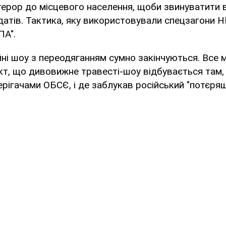
ерор до місцевого населення, щоби звинуватити 
датів. Тактика, яку використовували спецзагони 
ПА".
ійні шоу з переодяганням сумно закінчуються. Все
кт, що дивовижне травесті-шоу відбувається там, 
терігачами ОБСЄ, і де заблукав російський "потєря