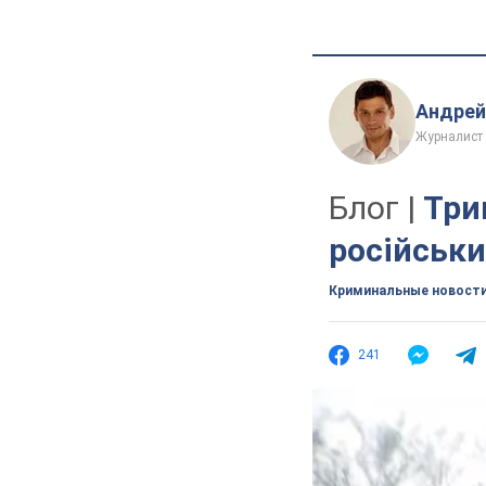
Андрей
Журналист
Блог |
Три
російськ
Криминальные новост
241