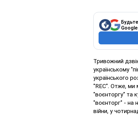
Будьте
Google
Тривожний дзвін
українському "пі
українського роз
"REC". Отже, ми
"воєнторгу" та к
"воєнторг" - на 
війни, у чотирн