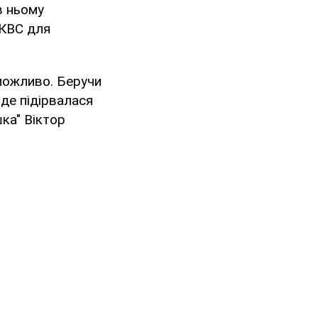
в ньому
НКВС для
 можливо. Беручи
де підірвалася
шка" Віктор