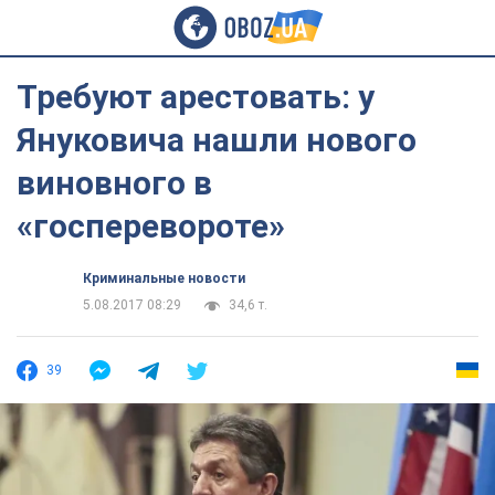
Требуют арестовать: у
Януковича нашли нового
виновного в
«госперевороте»
Криминальные новости
5.08.2017 08:29
34,6 т.
39