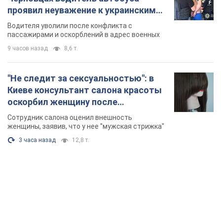
проявил неуважение к украинским
военным и поплатился за это.
Водителя уволили после конфликта с
Видео
пассажирами и оскорблений в адрес военных
9 часов назад
8,6 т.
"Не следит за сексуальностью": в
Киеве консультант салона красоты
оскорбил женщину после
химиотерапии, разгорелся скандал.
Сотрудник салона оценил внешность
Фото
женщины, заявив, что у нее "мужская стрижка"
3 часа назад
12,8 т.