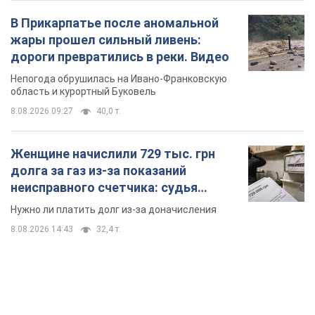
В Прикарпатье после аномальной
жары прошел сильный ливень:
дороги превратились в реки. Видео
Непогода обрушилась на Ивано-Франковскую
область и курортный Буковель
8.08.2026 09:27
40,0 т.
Женщине начислили 729 тыс. грн
долга за газ из-за показаний
неисправного счетчика: судья
вынес неожиданное решение
Нужно ли платить долг из-за доначисления
8.08.2026 14:43
32,4 т.