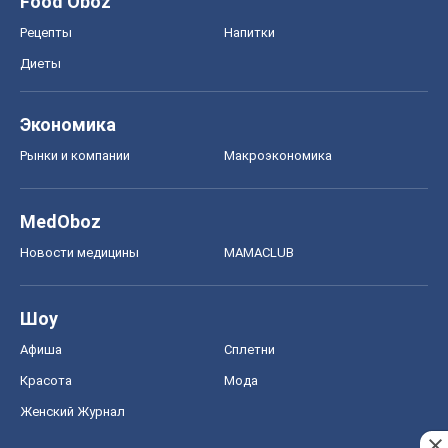
Food Oboz
Рецепты
Напитки
Диеты
Экономика
Рынки и компании
Mакроэкономика
MedOboz
Новости медицины
MAMACLUB
Шоу
Афиша
Сплетни
Красота
Мода
Женский Журнал