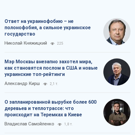
Мэр Москвы внезапно захотел мира,
как становятся послом в США и новые
украинские топ-рейтинги
Александр Кирш
2,1 т.
О запланированной вырубке более 600
деревьев и теплотрассе: что
происходит на Теремках в Киеве
Владислав Самойленко
1,8 т.
Как атаки Сил обороны Украины
сократили экспорт российских
нефтепродуктов
Андрей Клименко
3,6 т.
Все мнения