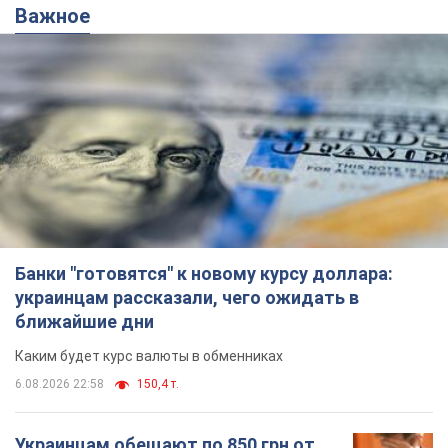
Банки "готовятся" к новому курсу доллара:
украинцам рассказали, чего ожидать в
ближайшие дни
Каким будет курс валюты в обменниках
6.08.2026 22:58
150,4 т.
Украинцам обещают по 850 грн от
мобильных операторов: что не так с
этими сообщениями
Как не попасть в ловушку мошенников
6.08.2026 21:02
15,2 т.
Самый дорогой футболист
"Динамо" забил "Карабаху" уже на