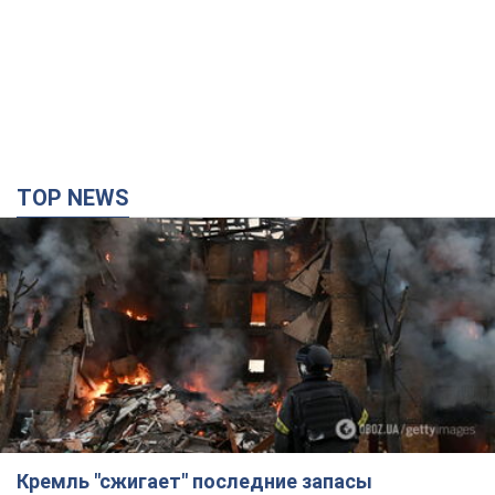
Кремль "сжигает" последние запасы
баллистики в Украине: что будет далее?
Интервью с Шарпом
В июле страна-агрессор установила "рекорд" по количеству
запущенных по Украине баллистических ракет
4 години тому
49,7 т.
В Екатеринбурге атакован склад Wildberries: