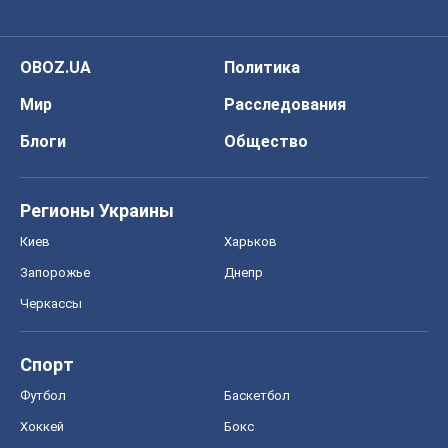
Регионы Украины
Киев
Харьков
Запорожье
Днепр
Черкассы
Спорт
Футбол
Баскетбол
Хоккей
Бокс
Формула-1
Моя школа
ГДЗ
Учебники
Онлайн уроки
ДПА
ЗНО
НМТ
СНГ решебники