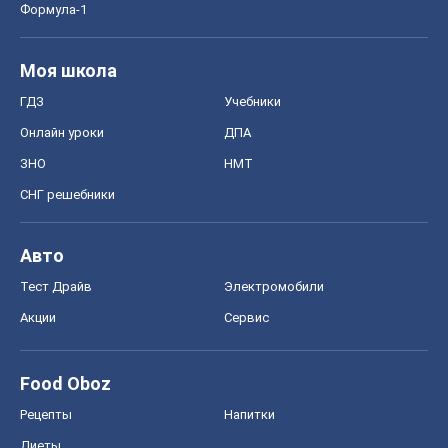
Авто
Тест Драйв
Электромобили
Акции
Сервис
Food Oboz
Рецепты
Напитки
Диеты
Экономика
Рынки и компании
Mакроэкономика
MedOboz
Новости медицины
MAMACLUB