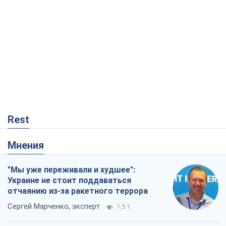
Rest
Мнения
"Мы уже переживали и худшее":
Украине не стоит поддаваться
отчаянию из-за ракетного террора
Сергей Марченко, эксперт
1,5 т.
Кремль переносит войну в тыл Европы:
под угрозой критическая логистика
Виктор Ягун
12,5 т.
Не месть, а стратегия: Украина
заставляет Россию платить за войну
Виктор Андрусив
57