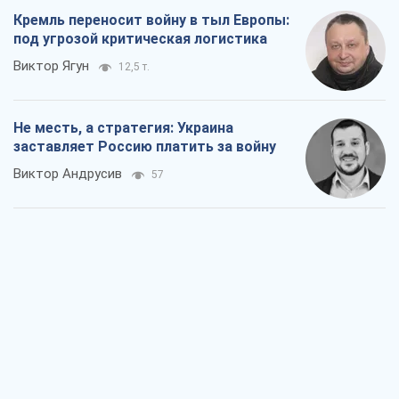
Ответ на украинофобию – не
полонофобия, а сильное украинское
государство
Николай Княжицкий
225