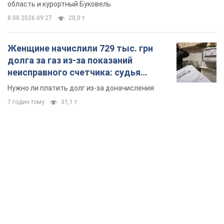
область и курортный Буковель
8.08.2026 09:27
28,0 т.
Женщине начислили 729 тыс. грн
долга за газ из-за показаний
неисправного счетчика: судья
вынес неожиданное решение
Нужно ли платить долг из-за доначисления
7 годин тому
31,1 т.