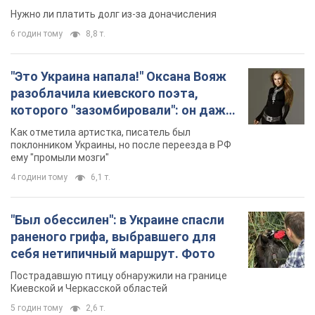
геноцида украинцев
поклонником Украины, но после переезда в РФ
ему "промыли мозги"
4 години тому
6,1 т.
"Был обессилен": в Украине спасли
раненого грифа, выбравшего для
себя нетипичный маршрут. Фото
Пострадавшую птицу обнаружили на границе
Киевской и Черкасской областей
5 годин тому
2,6 т.