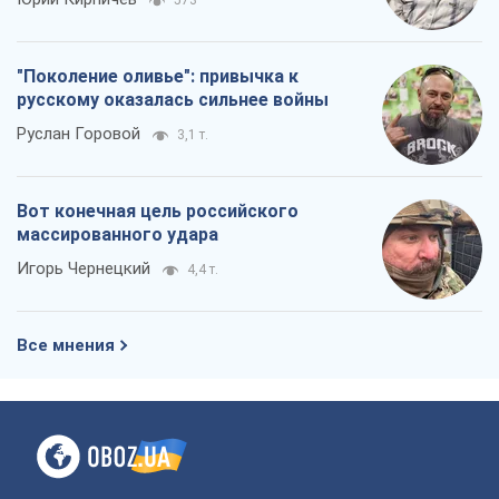
массированного удара
Игорь Чернецкий
4,4 т.
Все мнения
О компании
Команда
Правовая информация
Политика
конфиденциальности
Реклама на сайте
Документы
Редакционная политика
Журналисты OBOZ.UA на месте
событий