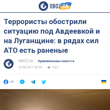
Террористы обострили
ситуацию под Авдеевкой и
на Луганщине: в рядах сил
АТО есть раненые
OBOZ.UA
Криминальные новости
23.08.2017 06:36
9,8 т.
43