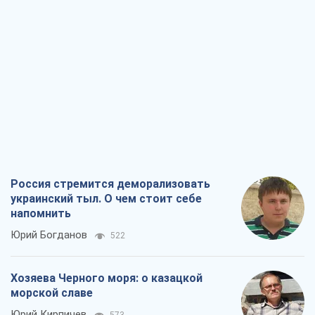
Россия стремится деморализовать
украинский тыл. О чем стоит себе
напомнить
Юрий Богданов
522
Хозяева Черного моря: о казацкой
морской славе
Юрий Кирпичев
573
"Поколение оливье": привычка к
русскому оказалась сильнее войны
Руслан Горовой
3,1 т.
Вот конечная цель российского