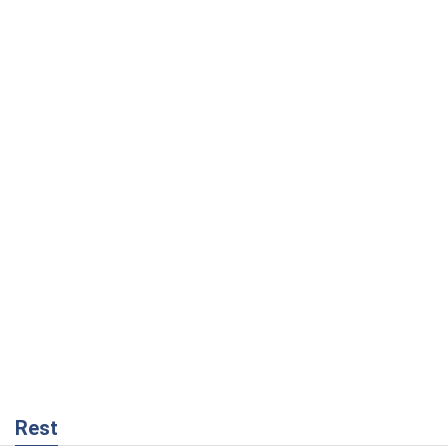
Rest
Мнения
Кремль переносит войну в тыл Европы:
под угрозой критическая логистика
Виктор Ягун
1,9 т.