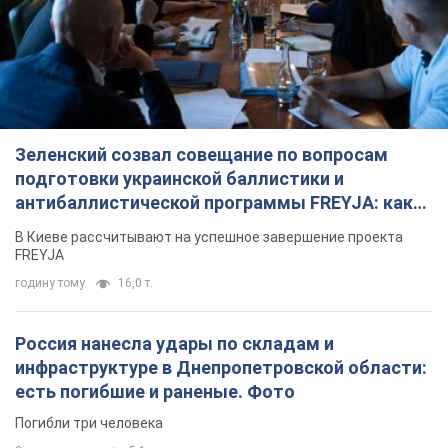
антибаллистической программы FREYJA: какие
решения готовятся
В Киеве рассчитывают на успешное завершение проекта
FREYJA
годину тому
16,0 т.
Россия нанесла удары по складам и
инфраструктуре в Днепропетровской области:
есть погибшие и раненые. Фото
Погибли три человека
2 години тому
5,1 т.
ВАКС избрал меру пресечения экс-послу
Украины в США Стефанишиной: что известно о
деле
Суд не полностью удовлетворил ходатайство прокуратуры
3 години тому
8,6 т.