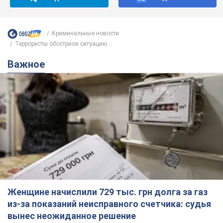
Женщине начислили 729 тыс. грн долга за газ
из-за показаний неисправного счетчика: судья
вынес неожиданное решение
Нужно ли платить долг из-за доначисления
6 годин тому
8,8 т.
"Это Украина напала!" Оксана Вояж
разоблачила киевского поэта,
которого "зазомбировали": он даже
русского не знал, а теперь хочет
Как отметила артистка, писатель был