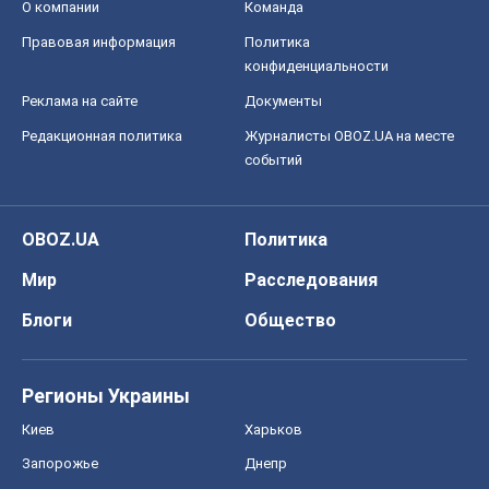
OBOZ.UA
Политика
Мир
Расследования
Блоги
Общество
Регионы Украины
Киев
Харьков
Запорожье
Днепр
Черкассы
Спорт
Футбол
Баскетбол
Хоккей
Бокс
Формула-1