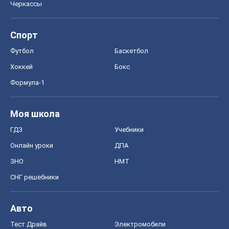
Моя школа
ГДЗ
Учебники
Онлайн уроки
ДПА
ЗНО
НМТ
СНГ решебники
Авто
Тест Драйв
Электромобили
Акции
Сервис
Food Oboz
Рецепты
Напитки
Диеты