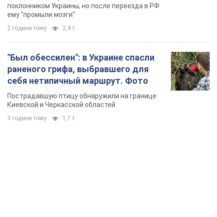
геноцида украинцев
поклонником Украины, но после переезда в РФ
ему "промыли мозги"
2 години тому
2,4 т.
"Был обессилен": в Украине спасли
раненого грифа, выбравшего для
себя нетипичный маршрут. Фото
Пострадавшую птицу обнаружили на границе
Киевской и Черкасской областей
3 години тому
1,7 т.