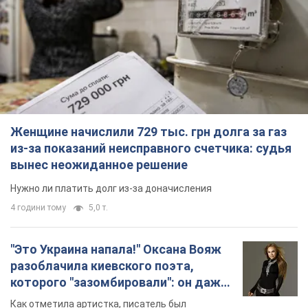
Женщине начислили 729 тыс. грн долга за газ
из-за показаний неисправного счетчика: судья
вынес неожиданное решение
Нужно ли платить долг из-за доначисления
4 години тому
5,0 т.
"Это Украина напала!" Оксана Вояж
разоблачила киевского поэта,
которого "зазомбировали": он даже
русского не знал, а теперь хочет
Как отметила артистка, писатель был