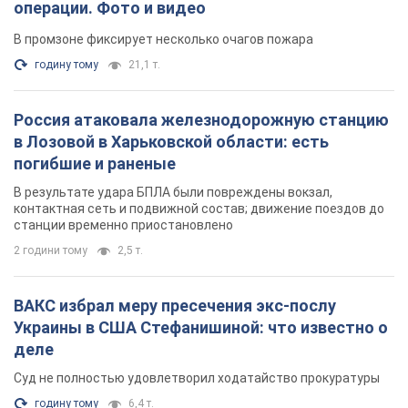
операции. Фото и видео
В промзоне фиксирует несколько очагов пожара
годину тому
21,1 т.
Россия атаковала железнодорожную станцию
в Лозовой в Харьковской области: есть
погибшие и раненые
В результате удара БПЛА были повреждены вокзал,
контактная сеть и подвижной состав; движение поездов до
станции временно приостановлено
2 години тому
2,5 т.
ВАКС избрал меру пресечения экс-послу
Украины в США Стефанишиной: что известно о
деле
Суд не полностью удовлетворил ходатайство прокуратуры
годину тому
6,4 т.