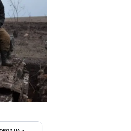
 OBOZ.UA в