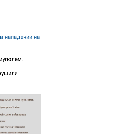
в нападении на
иуполем.
рушили