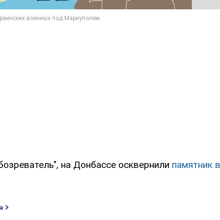
бозреватель", на Донбассе осквернили
памятник 
а