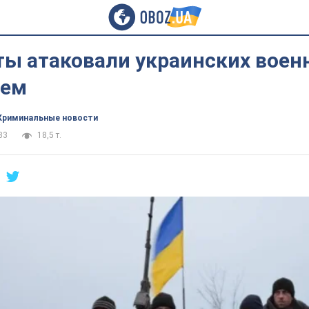
ты атаковали украинских воен
лем
Криминальные новости
33
18,5 т.