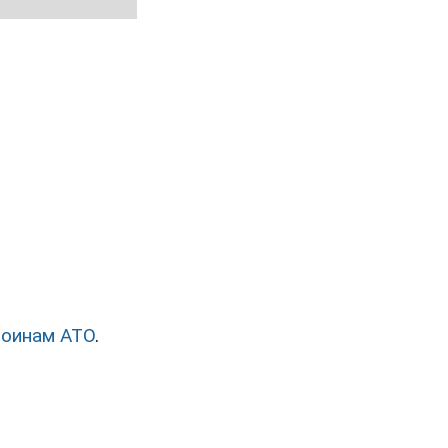
воинам АТО
.