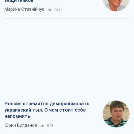
Хозяева Черного моря: о казацкой
морской славе
Юрий Кирпичев
840
"Поколение оливье": привычка к
русскому оказалась сильнее войны
Руслан Горовой
3,7 т.
Вот конечная цель российского
массированного удара
Игорь Чернецкий
4,9 т.
Все мнения