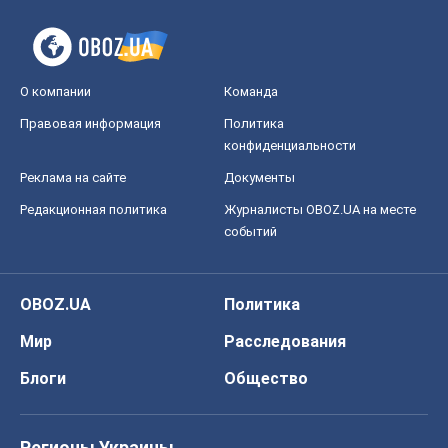
Регионы Украины
Киев
Харьков
Запорожье
Днепр
Черкассы
Спорт
Футбол
Баскетбол
Хоккей
Бокс
Формула-1
Моя школа
ГДЗ
Учебники
Онлайн уроки
ДПА
ЗНО
НМТ