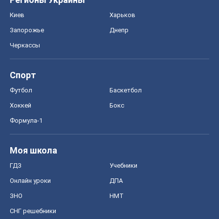
СНГ решебники
Авто
Тест Драйв
Электромобили
Акции
Сервис
Food Oboz
Рецепты
Напитки
Диеты
Экономика
Рынки и компании
Mакроэкономика
MedOboz