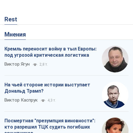
кто разрешил ТЦК судить погибших
защитников
Марина Ставнійчук
762
Россия стремится деморализовать
украинский тыл. О чем стоит себе
напомнить
Юрий Богданов
873