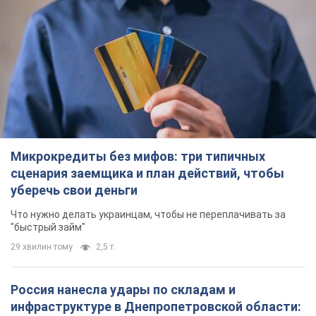
инфраструктуре в Днепропетровской области:
есть погибшие и раненые. Фото
Погибли три человека
2 години тому
5,8 т.
Зеленский созвал совещание по вопросам
подготовки украинской баллистики и
антибаллистической программы FREYJA: какие
решения готовятся
В Киеве рассчитывают на успешное завершение проекта
FREYJA
2 години тому
27,1 т.