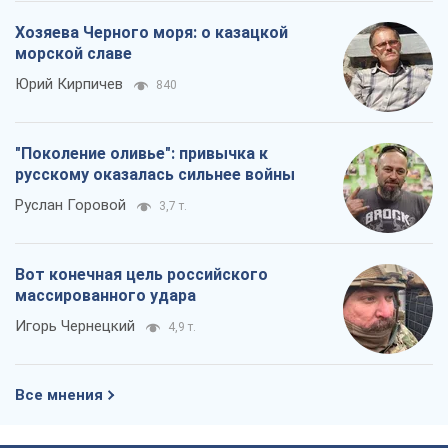
О компании
Команда
Правовая информация
Политика
конфиденциальности
Реклама на сайте
Документы
Редакционная политика
Журналисты OBOZ.UA на месте
событий
OBOZ.UA
Политика
Мир
Расследования
Блоги
Общество