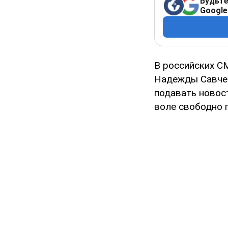
Будьте
Google
В российских 
Надежды Савчен
подавать новос
воле свободно 