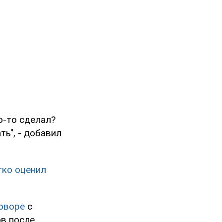
о-то сделал?
ть", - добавил
тко оценил
оворе
с
ов после