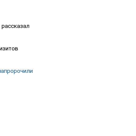
и рассказал
визитов
 напророчили