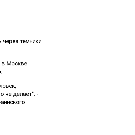
 через темники
е в Москве
.
ловек,
 не делает", -
раинского