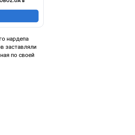
 OBOZ.UA в
го нардепа
в заставляли
ная по своей