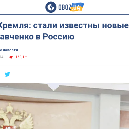
Кремля: стали известны новые
Савченко в Россию
е новости
54
163,1 т.