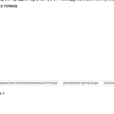
з плена.
Украинские политзаключенные в России
российская пропаганда
Экскл
а