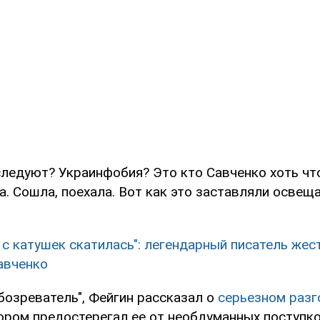
следуют? Украинфобия? Это кто Савченко хоть чт
а. Сошла, поехала. Вот как это заставляли освеща
 с катушек скатилась": легендарный писатель жес
авченко
бозреватель", Фейгин рассказал о
серьезном разг
тором предостерегал ее от необдуманных поступк