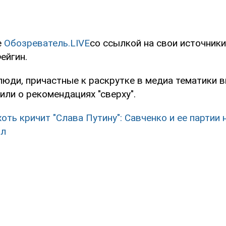
е
Обозреватель.LIVE
со ссылкой на свои источник
ейгин.
люди, причастные к раскрутке в медиа тематики 
или о рекомендациях "сверху".
хоть кричит "Слава Путину": Савченко и ее партии
ал