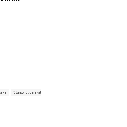
юзив
Эфиры Obozrevatel TV
Прямая трансляция
Дело Савченко