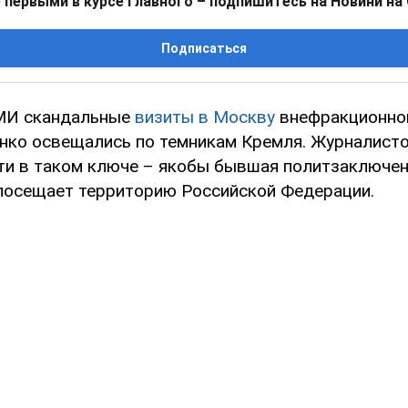
 первыми в курсе главного – подпишитесь на Новини на
Подписаться
СМИ скандальные
визиты в Москву
внефракционно
ко освещались по темникам Кремля. Журналисто
ти в таком ключе – якобы бывшая политзаключен
посещает территорию Российской Федерации.