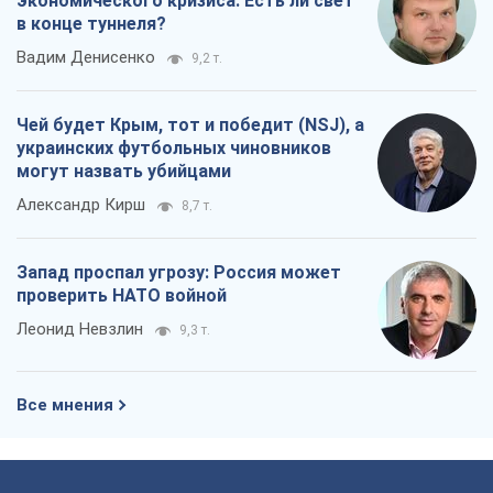
экономического кризиса. Есть ли свет
в конце туннеля?
Вадим Денисенко
9,2 т.
Чей будет Крым, тот и победит (NSJ), а
украинских футбольных чиновников
могут назвать убийцами
Александр Кирш
8,7 т.
Запад проспал угрозу: Россия может
проверить НАТО войной
Леонид Невзлин
9,3 т.
Все мнения