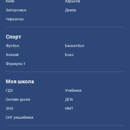
Киев
Харьков
Запорожье
Днепр
Черкассы
Спорт
Футбол
Баскетбол
Хоккей
Бокс
Формула-1
Моя школа
ГДЗ
Учебники
Онлайн уроки
ДПА
ЗНО
НМТ
СНГ решебники