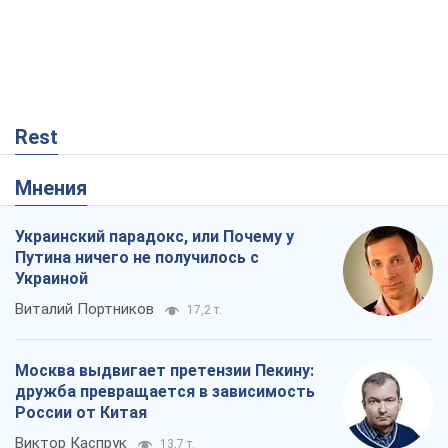
Украинский парадокс, или Почему у
Путина ничего не получилось с
Украиной
Виталий Портников
17,2 т.
Москва выдвигает претензии Пекину:
дружба превращается в зависимость
России от Китая
Виктор Каспрук
13,7 т.
Кремль начал подготовку к своему
"последнему рывку"
Костянтин Машовець
3,5 т.