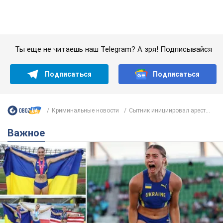
Криминальные новости
Сытник инициировал арест...
Важное
Красавица из Львова с рекордом выиграла
историческую медаль для Украины на
чемпионате мира по легкой атлетике U20.
Видео
Наша соотечественница блестяще выступила в Орегоне
9.08.2026 09:32
66,4 т.