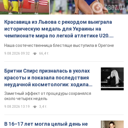
Бритни Спирс призналась в уколах
красоты и показала последствия
неудачной косметологии: ходила
так почти месяц
Заметный эффект от процедуры сохранялся
около четырех недель
9.08.2026 13:19
3,4 т.
В 16–17 лет могла целый день не
есть: украинская модель Кристина
Пономар рассказала о страшной
стороне модельной карьеры
Модель рассказала, какие гонорары получают
ее коллеги
9.08.2026 16:25
7,3 т.