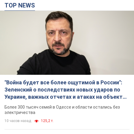
"Война будет все более ощутимой в России":
Зеленский о последствиях новых ударов по
Украине, важных отчетах и атаках на объекты
противника. Видео
Более 300 тысяч семей в Одессе и области остались без
электричества
10 часов назад
125,2 т.
"Очень прискорбно": Сибига раскритиковал
ЮНИСЕФ за заявление о погибших детях в
Украине
Глава МИД подчеркнул, что причиной гибели украинских
детей является война, развязанная РФ
8 часов назад
7,6 т.