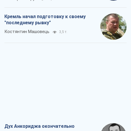
Дух Анкориджа окончательно
испарился
Виктор Андрусив
5,7 т.
Война и медиа: политика перешла в
соцсети, а СМИ играют по правилам
YouTube
Павел Казарин
3,0 т.