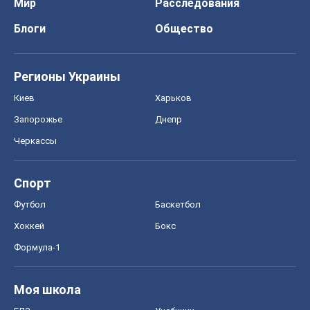
Черкассы
Спорт
Футбол
Баскетбол
Хоккей
Бокс
Формула-1
Моя школа
ГДЗ
Учебники
Онлайн уроки
ДПА
ЗНО
НМТ
СНГ решебники
Авто
Тест Драйв
Электромобили