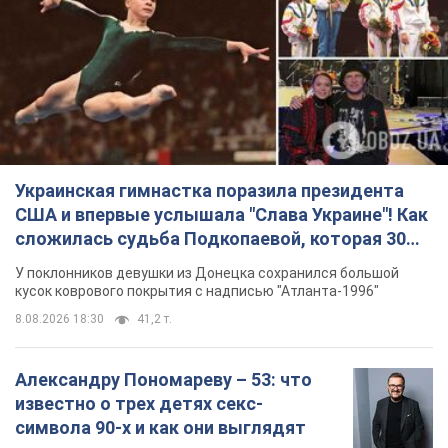
Украинская гимнастка поразила президента
США и впервые услышала "Слава Украине"! Как
сложилась судьба Подкопаевой, которая 30
лет назад завоевала "золото" Олимпиады
У поклонников девушки из Донецка сохранился большой
кусок коврового покрытия с надписью "Атланта-1996"
8.08.2026 18:30
41,2 т.
Александру Пономареву – 53: что
известно о трех детях секс-
символа 90-х и как они выглядят