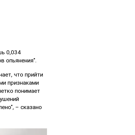
шь 0,034
ов опьянения".
ает, что прийти
ыми признаками
четко понимает
рушений
ено", – сказано