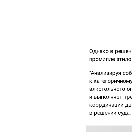
Однако в решени
промилле этилов
"Анализируя соб
к категоричном
алкогольного о
и выполняет тр
координации дви
в решении суда.