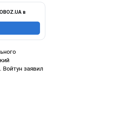
 OBOZ.UA в
льного
кий
. Войтун заявил