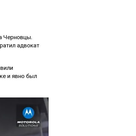
а Черновцы.
ратил адвокат
овили
ке и явно был