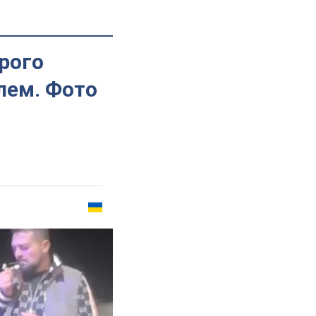
орого
лем. Фото