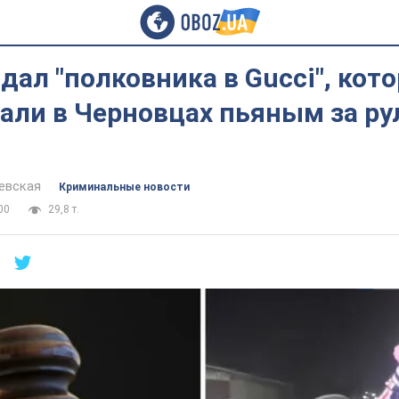
дал "полковника в Gucci", кот
али в Черновцах пьяным за ру
евская
Криминальные новости
00
29,8 т.