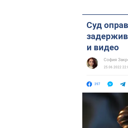
Суд оправ
задержив
и видео
София Закр
25.06.2022 22:
397