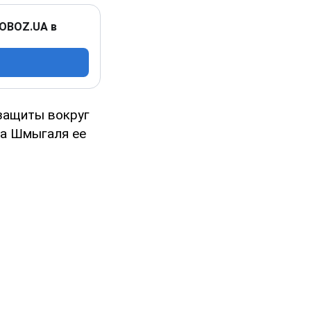
 OBOZ.UA в
 защиты вокруг
са Шмыгаля ее