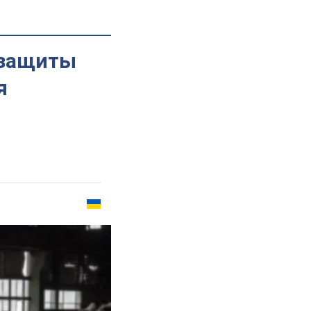
 защиты
я