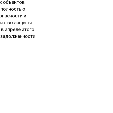
х объектов
н полностью
опасности и
льство защиты
 в апреле этого
й задолженности