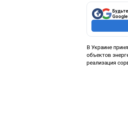
Будьте
Google
В Украине прин
объектов энерг
реализация сор