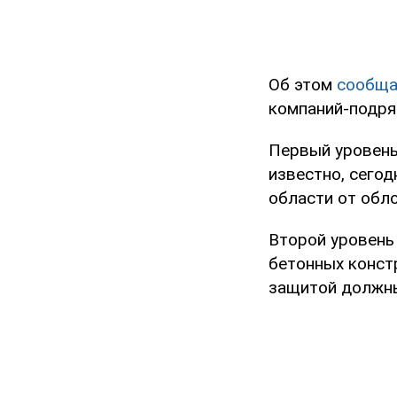
Об этом
сообща
компаний-подря
Первый уровень
известно, сего
области от обл
Второй уровень 
бетонных констр
защитой должны