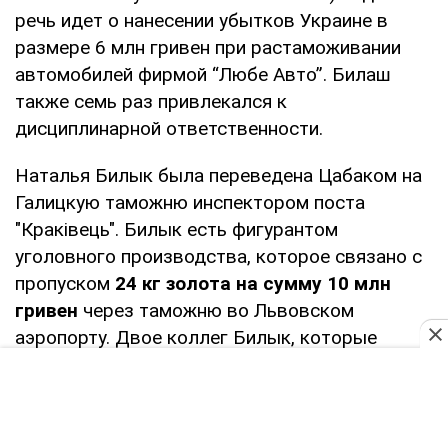
речь идет о нанесении убытков Украине в
размере 6 млн гривен при растаможивании
автомобилей фирмой “Любе Авто”. Билаш
также семь раз привлекался к
дисциплинарной ответственности.
Наталья Билык была переведена Цабаком на
Галицкую таможню инспектором поста
"Краківець". Билык есть фигурантом
уголовного производства, которое связано с
пропуском
24 кг золота на сумму 10 млн
гривен
через таможню во Львовском
аэропорту. Двое коллег Билык, которые
также присутствовали во время пропуска
золота уже уволены из органов. Сама Билык
ранее пять раз привлекалась к
дисциплинарной ответственности.