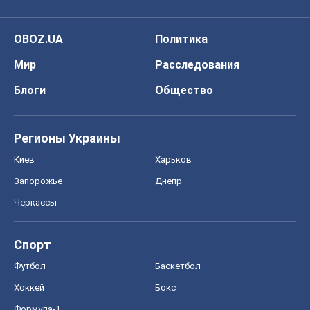
Формула-1
Моя школа
ГДЗ
Учебники
Онлайн уроки
ДПА
ЗНО
НМТ
СНГ решебники
Авто
Тест Драйв
Электромобили
Акции
Сервис
Food Oboz
Рецепты
Напитки