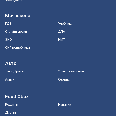
Диеты
Экономика
Рынки и компании
Mакроэкономика
MedOboz
Новости медицины
MAMACLUB
Шоу
Афиша
Сплетни
Красота
Мода
Женский Журнал