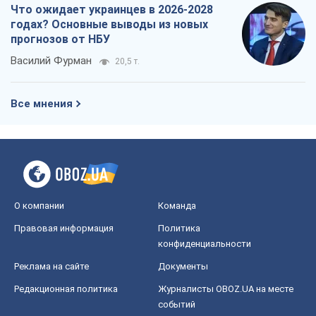
событий
OBOZ.UA
Политика
Мир
Расследования
Блоги
Общество
Регионы Украины
Киев
Харьков
Запорожье
Днепр
Черкассы
Спорт
Футбол
Баскетбол
Хоккей
Бокс