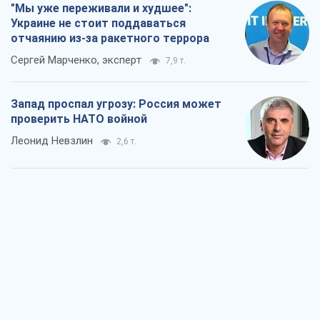
"Варта" и "Новатор" выдержали
пулеметный обстрел и удар FPV-дрона,
сохранив жизнь офицеру ВСУ
Украинская Бронетехника
2,7 т.
КНДР как катализатор войны, или О
новом этапе российско-
северокорейского союза
Алексей Кущ
2,9 т.
Выход в элиту ЧМ и триумф "Сокола":
что происходит в украинском хоккее
Александр Липенко
1,0 т.