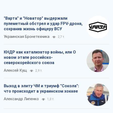
Что ожидает украинцев в 2026-2028
годах? Основные выводы из новых
прогнозов от НБУ
Василий Фурман
20,5 т.
Все мнения
О компании
Команда
Правовая информация
Политика
конфиденциальности
Реклама на сайте
Документы
Редакционная политика
Журналисты OBOZ.UA на месте