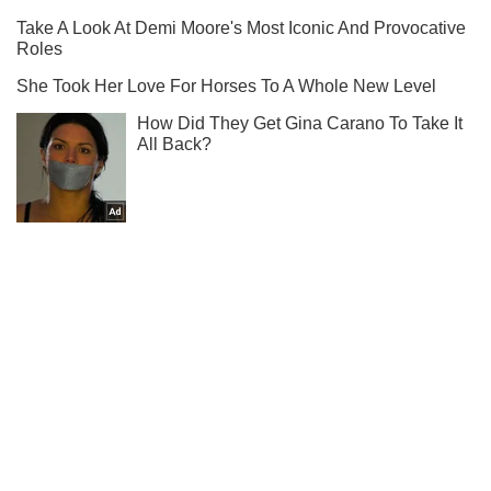
Подпишись на наш Telegram . Присылаем лишь "горящие"
новости!
Подписаться
Подписаться
Криминальные новости
"Станут "расходным материалом":...
Важное