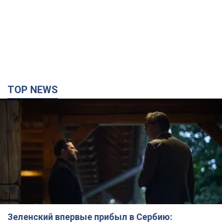
Зеленский впервые прибыл в Сербию:
запланирована встреча с Вучичем и не только.
Видео
Это первый визит главы государства в Белград
30 хвилин тому
59,4 т.
"Верните Федорова": в городах Украины уже
23-й день подряд проходят массовые митинги
с плакатами. Фото и видео
Участники акций продолжают серию ежедневных протестов
годину тому
1,8 т.
Сенат США одобрил законопроект Грэма о
санкциях против России: что дальше
Документ предусматривает новые экономические
ограничения