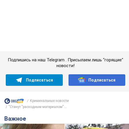
Во Львове женщина спровоцировала конфликт,
разговаривая на русском языке в маршрутке:
полиция составила административный
протокол. Видео
На место происшествия прибыли патрульные полицейские и
следственно-оперативная группа
5 годин тому
8,8 т.
"Воюют, потому что глупы": в