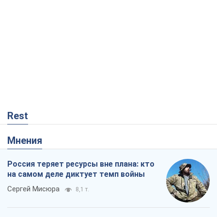
"Мы уже переживали и худшее":
Украине не стоит поддаваться
отчаянию из-за ракетного террора
Сергей Марченко, эксперт
7,9 т.
Запад проспал угрозу: Россия может
проверить НАТО войной
Леонид Невзлин
2,6 т.