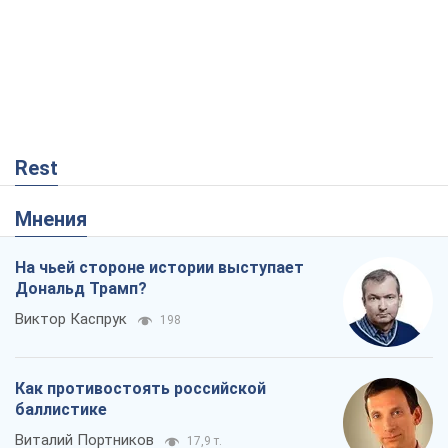
Мнения
На чьей стороне истории выступает
Дональд Трамп?
Виктор Каспрук
198
Как противостоять российской
баллистике
Виталий Портников
17,9 т.
От Wildberries к ВТБ: как один удар
может запустить цепную реакцию в
России
Братья Капрановы
69