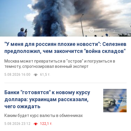
Москва может превратиться в "остров" и погрузиться в
темноту, спрогнозировал военный эксперт
5.08.2026 16:00
61,5 т.
Банки "готовятся" к новому курсу
доллара: украинцам рассказали,
чего ожидать
Каким будет курс валюты в обменниках
5.08.2026 23:12
122,1 т.
"Джипинг разрушает экосистемы,
которые формировались сотни
лет": в Greenpeace забили тревогу
В высокогорье расположены альпийские и
субальпийские луга – редкие природные
комплексы, которые формировались на протяжении сотен
лет
5.08.2026 23:00
1,7 т.