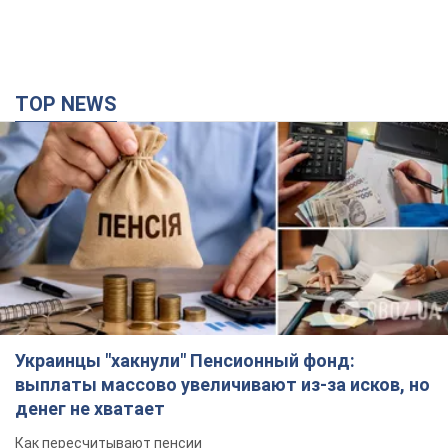
Украинцы "хакнули" Пенсионный фонд:
выплаты массово увеличивают из-за исков, но
денег не хватает
Как пересчитывают пенсии
5 годин тому
99,2 т.
ВАКС избрал меру пресечения экс-послу
Украины в США Стефанишиной: что известно о
деле
Суд не полностью удовлетворил ходатайство прокуратуры
годину тому
3,7 т.