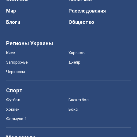
Запорожье
Днепр
Черкассы
Спорт
Футбол
Баскетбол
Хоккей
Бокс
Формула-1
Моя школа
ГДЗ
Учебники
Онлайн уроки
ДПА
ЗНО
НМТ
СНГ решебники
Авто