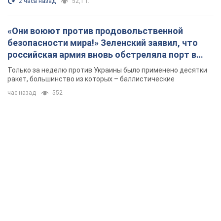
2 часа назад
52,1 т.
«Они воюют против продовольственной
безопасности мира!» Зеленский заявил, что
российская армия вновь обстреляла порт в
Одессе
Только за неделю против Украины было применено десятки
ракет, большинство из которых – баллистические
час назад
552