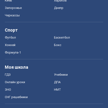
Киев
Харьков
Запорожье
Днепр
Черкассы
Спорт
Футбол
Баскетбол
Хоккей
Бокс
Формула-1
Моя школа
ГДЗ
Учебники
Онлайн уроки
ДПА
ЗНО
НМТ
СНГ решебники