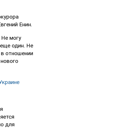
окурора
вгений Енин.
 Не могу
 еще один. Не
 в отношении
 нового
Украине
ся
ляется
но для