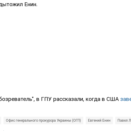
одытожил Енин.
бозреватель", в ГПУ рассказали, когда в США
зав
Офис генерального прокурора Украины (ОГП)
Евгений Енин
Павел Л