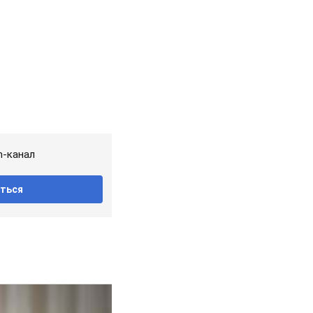
m-канал
ться