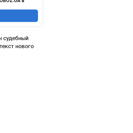
 OBOZ.UA в
н судебный
текст нового