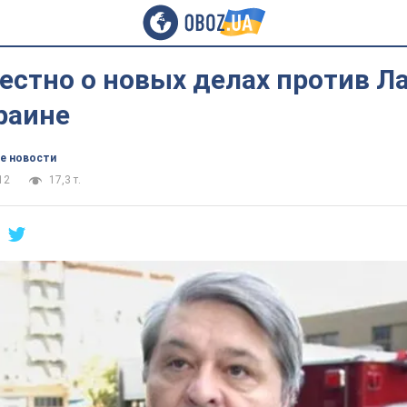
естно о новых делах против Л
раине
е новости
12
17,3 т.