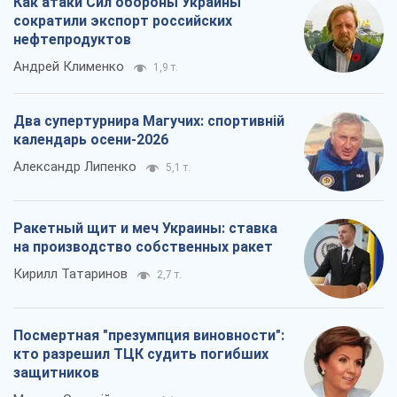
Как атаки Сил обороны Украины
сократили экспорт российских
нефтепродуктов
Андрей Клименко
1,9 т.
Два супертурнира Магучих: спортивній
календарь осени-2026
Александр Липенко
5,1 т.
Ракетный щит и меч Украины: ставка
на производство собственных ракет
Кирилл Татаринов
2,7 т.
Посмертная "презумпция виновности":
кто разрешил ТЦК судить погибших
защитников