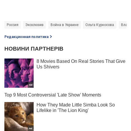
Россия
Эксклюзив
Война в Украине
Ольга Курносова
Влади
Редакционная политика